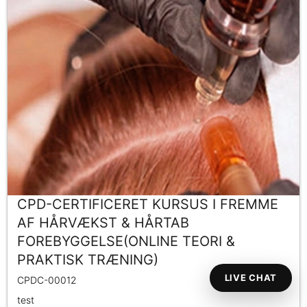
CPD-CERTIFICERET KURSUS I FREMME
AF HÅRVÆKST & HÅRTAB
FOREBYGGELSE(ONLINE TEORI &
PRAKTISK TRÆNING)
LIVE CHAT
CPDC-00012
test