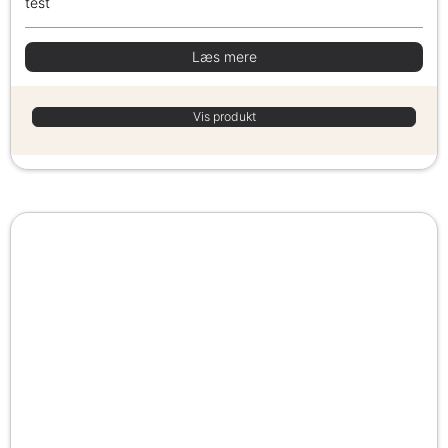
test
Læs mere
Vis produkt