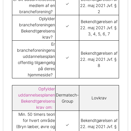
✓
medlem af en
22. maj 2021 Jvf. §
brancheforening?
2
Oplylder
Bekendtgørelsen af
brancheforeningen
✓
22. maj 2021 Jvf. §
Bekendtgørelsens
3, 4, 5, 6, 7
krav?
Er
brancheforeningens
Bekendtgørelsen af
uddannelsesplan
✓
22. maj 2021 Jvf. §
offentlig tilgængelig
8
på deres
hjemmeside?
Opfylder
uddannelsesplanen
Dermatech-
Lovkrav
Bekendtgørelsens
Group
krav om:
Min. 50 timers teori
for hvert område
Bekendtgørelsen af
✓
(Bryn læber, øvre og
22. maj 2021 Jvf. §