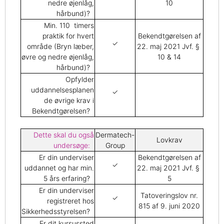
nedre øjenlåg,
10
hårbund)?
Min. 110 timers
praktik for hvert
Bekendtgørelsen af
✓
område (Bryn læber,
22. maj 2021 Jvf. §
øvre og nedre øjenlåg,
10 & 14
hårbund)?
Opfylder
uddannelsesplanen
✓
de øvrige krav i
Bekendtgørelsen?
Dette skal du også
Dermatech-
Lovkrav
undersøge:
Group
Er din underviser
Bekendtgørelsen af
✓
uddannet og har min.
22. maj 2021 Jvf. §
5 års erfaring?
5
Er din underviser
Tatoveringslov nr.
✓
registreret hos
815 af 9. juni 2020
Sikkerhedsstyrelsen?
Er dit kursussted