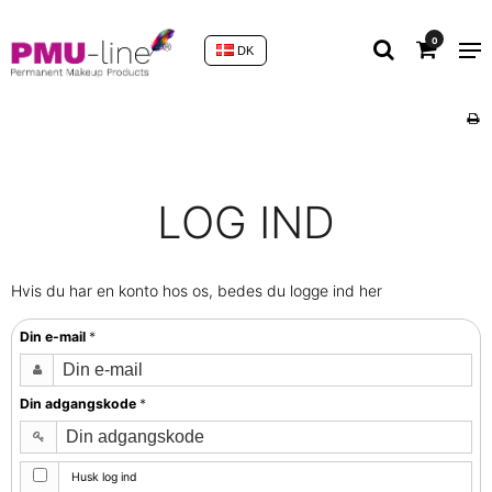
0
DK
LOG IND
Hvis du har en konto hos os, bedes du logge ind her
Din e-mail
*
Din adgangskode
*
Husk log ind