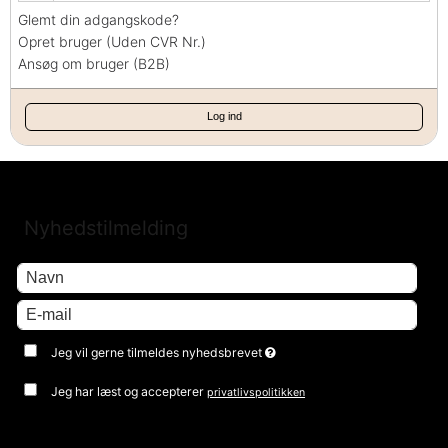
Glemt din adgangskode?
Opret bruger (Uden CVR Nr.)
Ansøg om bruger (B2B)
Log ind
Nyhedstilmelding
Jeg vil gerne tilmeldes nyhedsbrevet
Jeg har læst og accepterer
privatlivspolitikken
Godkend