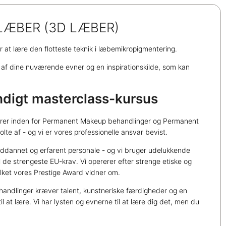
LÆBER (3D LÆBER)
r at lære den flotteste teknik i læbemikropigmentering.
g af dine nuværende evner og en inspirationskilde, som kan
undigt masterclass-kursus
nerer inden for Permanent Makeup behandlinger og Permanent
lte af - og vi er vores professionelle ansvar bevist.
uddannet og erfarent personale - og vi bruger udelukkende
il de strengeste EU-krav. Vi opererer efter strenge etiske og
lket vores Prestige Award vidner om.
ndlinger kræver talent, kunstneriske færdigheder og en
il at lære. Vi har lysten og evnerne til at lære dig det, men du