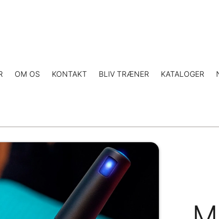
R
OM OS
KONTAKT
BLIV TRÆNER
KATALOGER
M