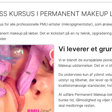
SS KURSUS I PERMANENT MAKEUP 
s for alle professionelle PMU-artister (mikropigmentister), som ønske
manent makeup på læber. Det er kickstart på en ny teknik, opgraderin
nder.
Vi leverer et gr
Vi er blandt de europæiske pio
Makeup uddannelser. Det er vi sto
Du undervises kun af yderst vel
udstyr og tilbehør, der lever op t
kvalitetsmæssige standarder, hvi
At udføre Permanent Makeup beha
bunke tid, tålmodighed og viljen t
skal medbringe resten.