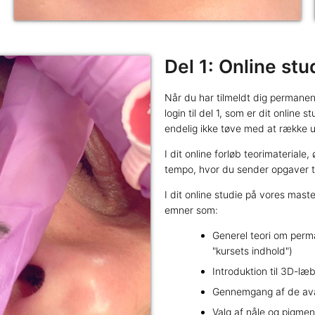
Del 1: Online stu
Når du har tilmeldt dig permanen
login til del 1, som er dit online
endelig ikke tøve med at række ud 
I dit online forløb teorimateriale,
tempo, hvor du sender opgaver ti
I dit online studie på vores mas
emner som:
Generel teori om perm
"kursets indhold")
Introduktion til 3D-læ
Gennemgang af de av
Valg af nåle og pigmen