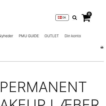
0
DK
Nyheder
PMU GUIDE
OUTLET
Din konto
PERMANENT
AKEUP LÆBER