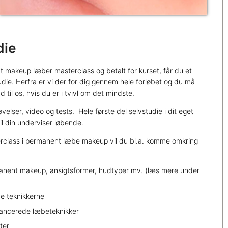
die
t makeup læber masterclass og betalt for kurset, får du et
 studie. Herfra er vi der for dig gennem hele forløbet og du må
til os, hvis du er i tvivl om det mindste.
 øvelser, video og tests. Hele første del selvstudie i dit eget
l din underviser løbende.
terclass i permanent læbe makeup vil du bl.a. komme omkring
anent makeup, ansigtsformer, hudtyper mv. (læs mere under
be teknikkerne
ancerede læbeteknikker
ter