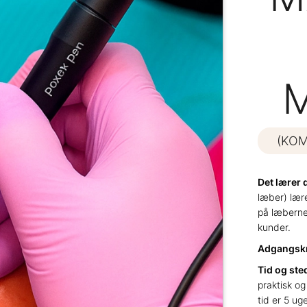
(KOM
Det lærer 
læber) lær
på læberne 
kunder.
Adgangsk
Tid og ste
praktisk og
tid er 5 uge