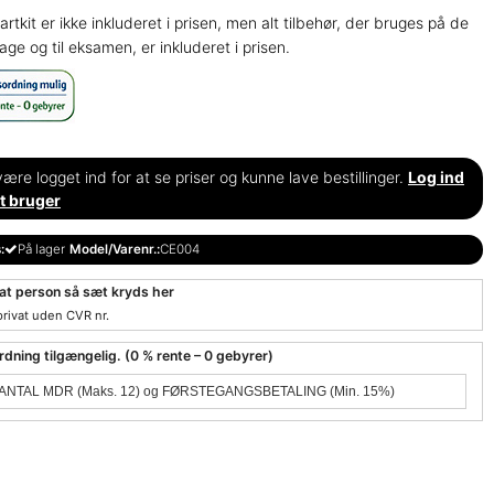
tartkit er ikke inkluderet i prisen, men alt tilbehør, der bruges på de
age og til eksamen, er inkluderet i prisen.
ære logget ind for at se priser og kunne lave bestillinger.
Log ind
t bruger
:
På lager
Model/Varenr.:
CE004
vat person så sæt kryds her
privat uden CVR nr.
dning tilgængelig. (0 % rente – 0 gebyrer)