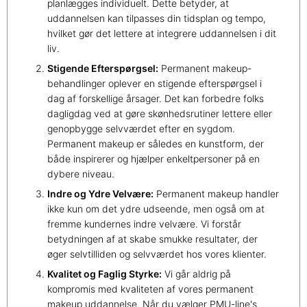
planlægges individuelt. Dette betyder, at
uddannelsen kan tilpasses din tidsplan og tempo,
hvilket gør det lettere at integrere uddannelsen i dit
liv.
Stigende Efterspørgsel:
Permanent makeup-
behandlinger oplever en stigende efterspørgsel i
dag af forskellige årsager. Det kan forbedre folks
dagligdag ved at gøre skønhedsrutiner lettere eller
genopbygge selvværdet efter en sygdom.
Permanent makeup er således en kunstform, der
både inspirerer og hjælper enkeltpersoner på en
dybere niveau.
Indre og Ydre Velvære:
Permanent makeup handler
ikke kun om det ydre udseende, men også om at
fremme kundernes indre velvære. Vi forstår
betydningen af at skabe smukke resultater, der
øger selvtilliden og selvværdet hos vores klienter.
Kvalitet og Faglig Styrke:
Vi går aldrig på
kompromis med kvaliteten af vores permanent
makeup uddannelse. Når du vælger PMU-line's