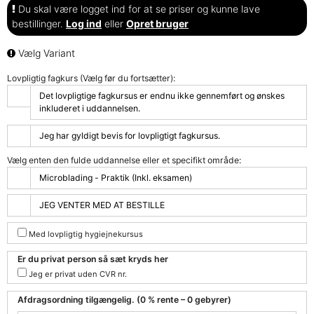
Du skal være logget ind for at se priser og kunne lave
bestillinger.
Log ind
eller
Opret bruger
Vælg Variant
Lovpligtig fagkurs (Vælg før du fortsætter):
Det lovpligtige fagkursus er endnu ikke gennemført og ønskes
inkluderet i uddannelsen.
Jeg har gyldigt bevis for lovpligtigt fagkursus.
Vælg enten den fulde uddannelse eller et specifikt område:
Microblading - Praktik (Inkl. eksamen)
JEG VENTER MED AT BESTILLE
Med lovpligtig hygiejnekursus
Er du privat person så sæt kryds her
Jeg er privat uden CVR nr.
Afdragsordning tilgængelig. (0 % rente – 0 gebyrer)