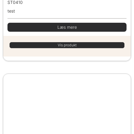
ST0410
test
Læs mere
Vis produkt