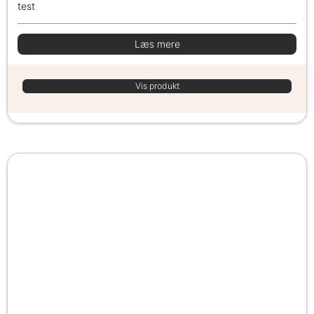
test
Læs mere
Vis produkt