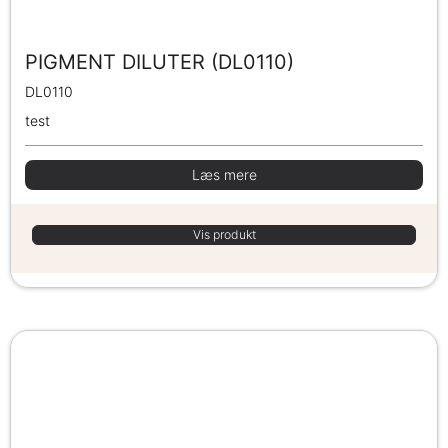
PIGMENT DILUTER (DL0110)
DL0110
test
Læs mere
Vis produkt