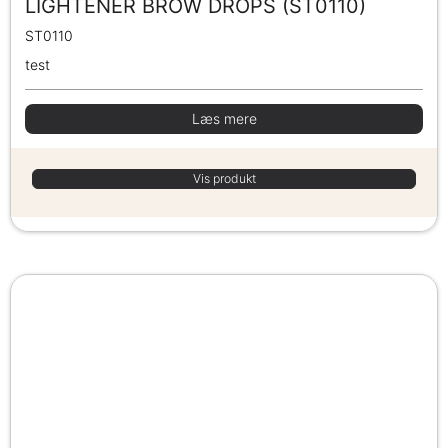
LIGHTENER BROW DROPS (ST0110)
ST0110
test
Læs mere
Vis produkt