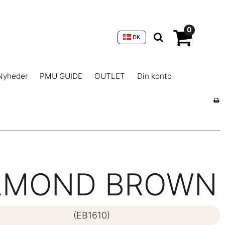
0
DK
Nyheder
PMU GUIDE
OUTLET
Din konto
LMOND BROWN
(EB1610)