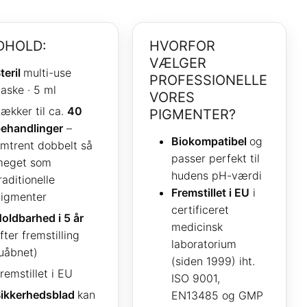
DHOLD:
HVORFOR
VÆLGER
teril
multi-use
PROFESSIONELLE
laske · 5 ml
VORES
ækker til ca.
40
PIGMENTER?
ehandlinger
–
Biokompatibel
og
mtrent dobbelt så
passer perfekt til
meget som
hudens pH-værdi
raditionelle
Fremstillet i EU
i
igmenter
certificeret
oldbarhed i 5 år
medicinsk
fter fremstilling
laboratorium
uåbnet)
(siden 1999) iht.
remstillet i EU
ISO 9001,
ikkerhedsblad
kan
EN13485 og GMP