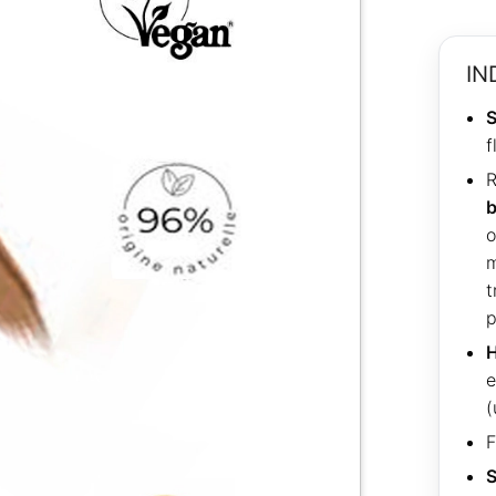
IN
S
f
R
b
o
t
p
H
e
(
F
S