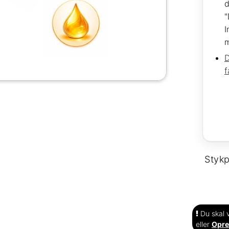
d
"
I
m
D
f
Stykp
Du skal v
eller
Opre