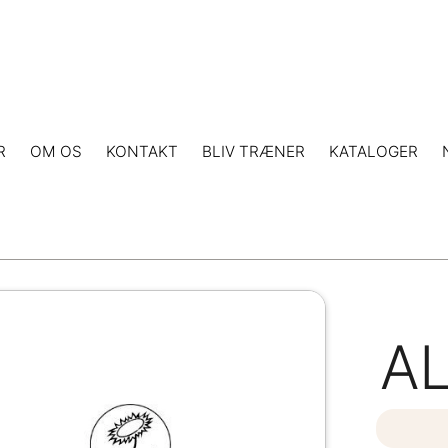
R
OM OS
KONTAKT
BLIV TRÆNER
KATALOGER
A