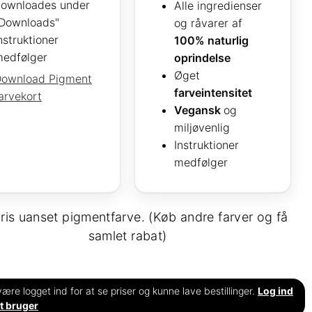
ownloades under
Alle ingredienser
Downloads"
og råvarer af
nstruktioner
100% naturlig
edfølger
oprindelse
Øget
ownload Pigment
farveintensitet
arvekort
Vegansk
og
miljøvenlig
Instruktioner
medfølger
ris uanset pigmentfarve. (Køb andre farver og få
samlet rabat)
ære logget ind for at se priser og kunne lave bestillinger.
Log ind
t bruger