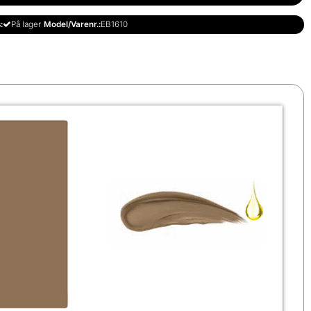
:
På lager
Model/Varenr.:
EB1610