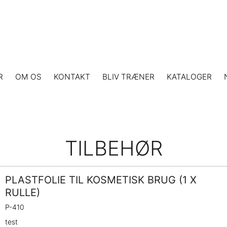
R
OM OS
KONTAKT
BLIV TRÆNER
KATALOGER
TILBEHØR
PLASTFOLIE TIL KOSMETISK BRUG (1 X
RULLE)
P-410
test