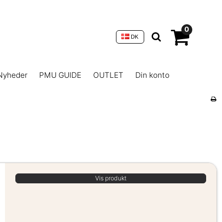
0
DK
Nyheder
PMU GUIDE
OUTLET
Din konto
Vis produkt