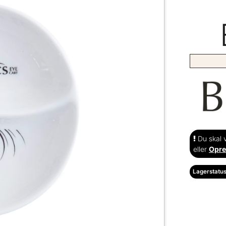
Du skal v
eller
Opre
Lagerstatus