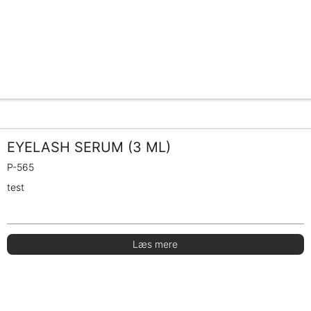
EYELASH SERUM (3 ML)
P-565
test
Læs mere