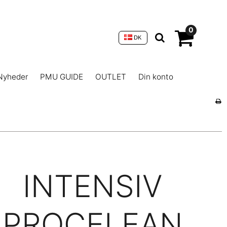
0
DK
Nyheder
PMU GUIDE
OUTLET
Din konto
INTENSIV
PROCELEAN