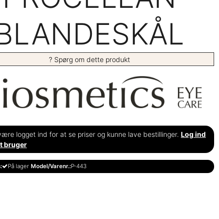
BLANDESKÅL
? Spørg om dette produkt
ære logget ind for at se priser og kunne lave bestillinger.
Log ind
t bruger
:
På lager
Model/Varenr.:
P-443