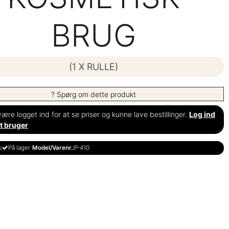
BRUG
(1 X RULLE)
? Spørg om dette produkt
ære logget ind for at se priser og kunne lave bestillinger.
Log ind
t bruger
:
På lager
Model/Varenr.:
P-410