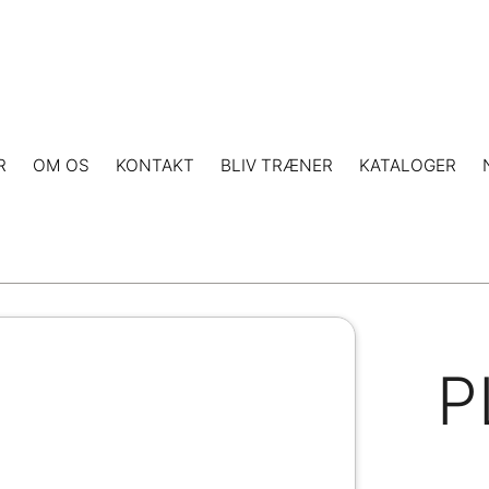
R
OM OS
KONTAKT
BLIV TRÆNER
KATALOGER
P