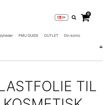
0
DK
Nyheder
PMU GUIDE
OUTLET
Din konto
LASTFOLIE TIL
KOSMETISK