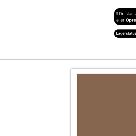
Du skal v
eller
Opre
Lagerstatus