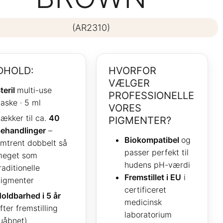
(AR2310)
DHOLD:
HVORFOR
VÆLGER
teril
multi-use
PROFESSIONELLE
laske · 5 ml
VORES
ækker til ca.
40
PIGMENTER?
ehandlinger
–
Biokompatibel
og
mtrent dobbelt så
passer perfekt til
meget som
hudens pH-værdi
raditionelle
Fremstillet i EU
i
igmenter
certificeret
oldbarhed i 5 år
medicinsk
fter fremstilling
laboratorium
uåbnet)