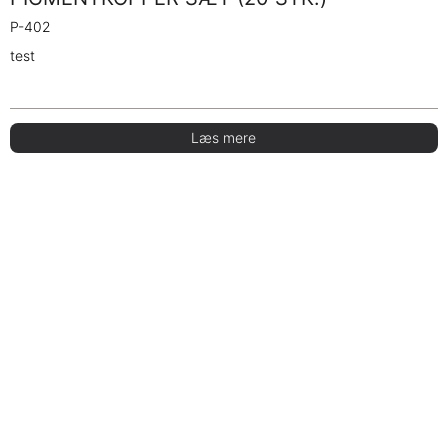
P-402
test
Læs mere