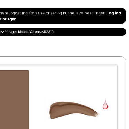
ære logget ind for at se priser og kunne lave bestillinger.
Log ind
t bruger
:
På lager
Model/Varenr.:
AR2310