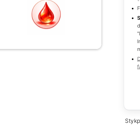
F
S
d
"
I
m
D
f
Stykp