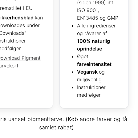
(siden 1999) iht.
remstillet i EU
ISO 9001,
ikkerhedsblad
kan
EN13485 og GMP
ownloades under
Alle ingredienser
Downloads"
og råvarer af
nstruktioner
100% naturlig
edfølger
oprindelse
Øget
ownload Pigment
farveintensitet
arvekort
Vegansk
og
miljøvenlig
Instruktioner
medfølger
ris uanset pigmentfarve. (Køb andre farver og få
samlet rabat)