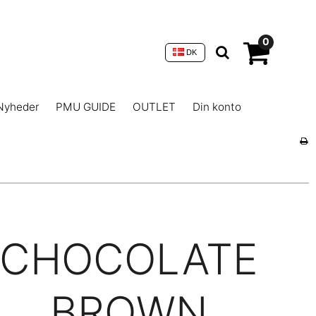
0
DK
Nyheder
PMU GUIDE
OUTLET
Din konto
CHOCOLATE
BROWN