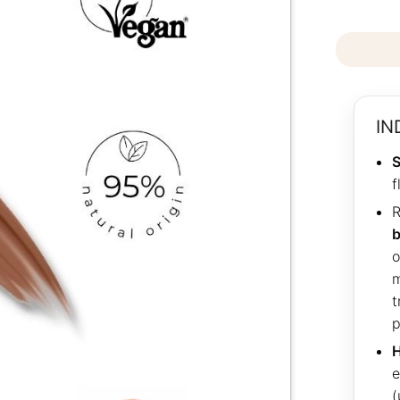
IN
S
f
R
b
o
t
p
H
e
(