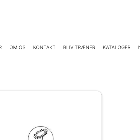
R
OM OS
KONTAKT
BLIV TRÆNER
KATALOGER