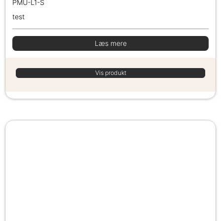
PMU-L1-S
test
Læs mere
Vis produkt