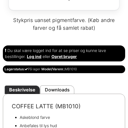
Stykpris uanset pigmentfarve. (Køb andre
farver og få samlet rabat)
Du skal være logget ind for at se priser og kunne lave
bestillinger.
Log ind
eller
Opret bruger
Lagerstatus:
På lager
Model/Varenr.:
MB1010
Beskrivelse
Downloads
COFFEE LATTE (MB1010)
Askeblond farve
Anbefales til lys hud