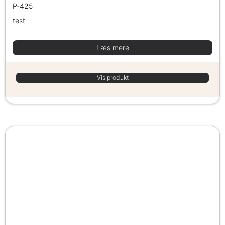
P-425
test
Læs mere
Vis produkt