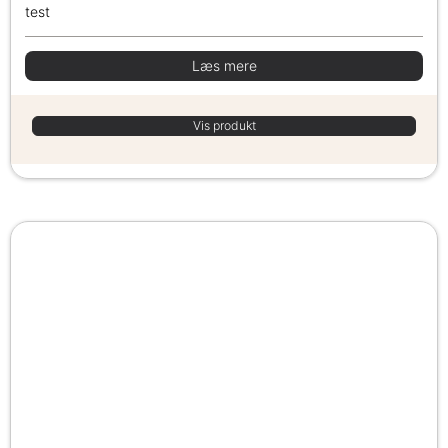
test
Læs mere
Vis produkt