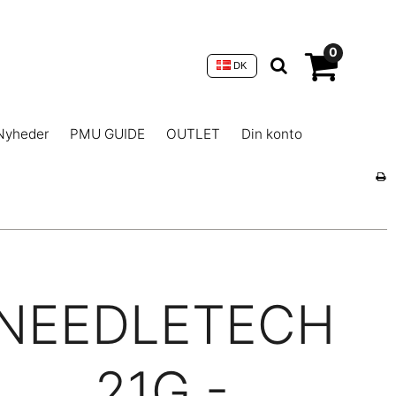
0
DK
Nyheder
PMU GUIDE
OUTLET
Din konto
NEEDLETECH
21G -