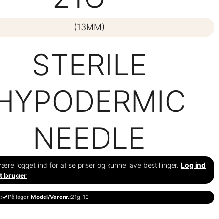
(13MM)
STERILE
HYPODERMIC
NEEDLE
ære logget ind for at se priser og kunne lave bestillinger.
Log ind
t bruger
:
På lager
Model/Varenr.:
21g-13