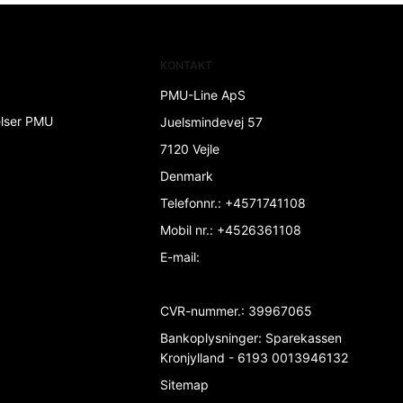
KONTAKT
PMU-Line ApS
elser PMU
Juelsmindevej 57
7120 Vejle
Denmark
Telefonnr.
:
+4571741108
Mobil nr.
:
+4526361108
E-mail
:
CVR-nummer.
:
39967065
Bankoplysninger
:
Sparekassen
Kronjylland - 6193 0013946132
Sitemap