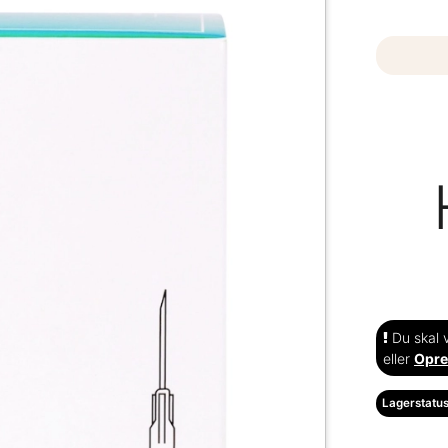
Du skal v
eller
Opre
Lagerstatus