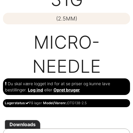
(2.5MM)
MICRO-
NEEDLE
Du skal være logget ind for at se priser og kunne lave
bestillinger.
Log ind
eller
Opret bruger
Lagerstatus:
På lager
Model/Varenr.:
DTG138-2.5
Downloads