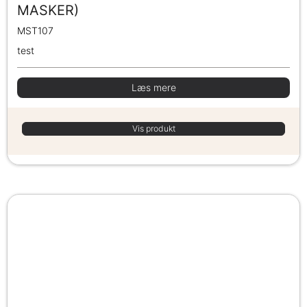
MASKER)
MST107
test
Læs mere
Vis produkt