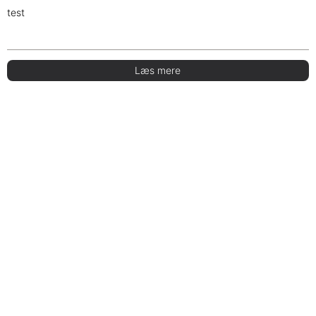
test
Læs mere