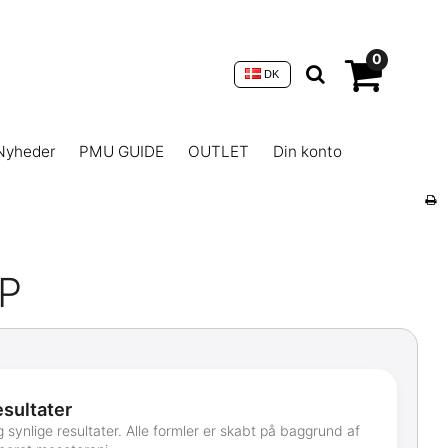
0
DK
Nyheder
PMU GUIDE
OUTLET
Din konto
P
esultater
g synlige resultater. Alle formler er skabt på baggrund af