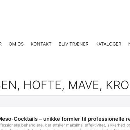
R
OM OS
KONTAKT
BLIV TRÆNER
KATALOGER
BEN, HOFTE, MAVE, KRO
Meso-Cocktails – unikke formler til professionelle r
professionelle behandlere, der ønsker maksimal effektivitet, sikkerhed o