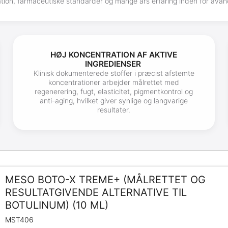
ation, farmaceutiske standarder og mange års erfaring inden for avan
HØJ KONCENTRATION AF AKTIVE
INGREDIENSER
Klinisk dokumenterede stoffer i præcist afstemte
koncentrationer arbejder målrettet med
regenerering, fugt, elasticitet, pigmentkontrol og
anti-aging, hvilket giver synlige og langvarige
resultater.
MESO BOTO-X TREME+ (MÅLRETTET OG
RESULTATGIVENDE ALTERNATIVE TIL
BOTULINUM) (10 ML)
MST406