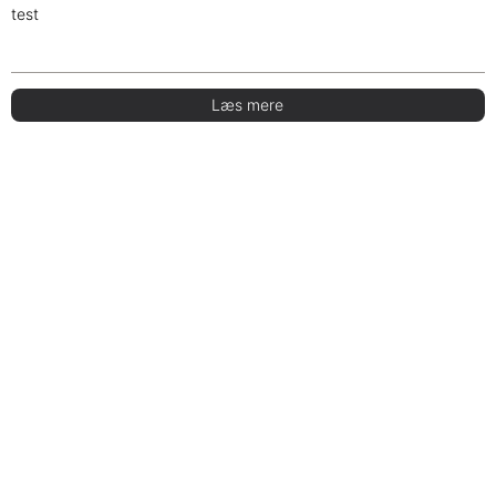
test
Læs mere