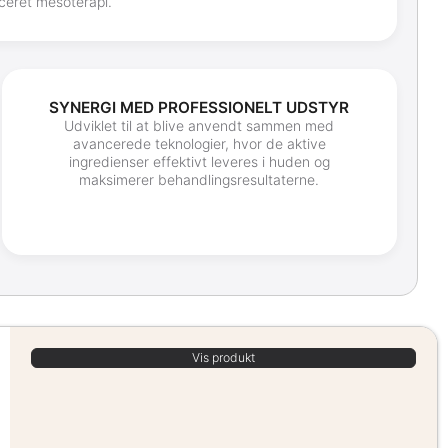
ceret mesoterapi.
SYNERGI MED PROFESSIONELT UDSTYR
Udviklet til at blive anvendt sammen med
avancerede teknologier, hvor de aktive
ingredienser effektivt leveres i huden og
maksimerer behandlingsresultaterne.
Vis produkt