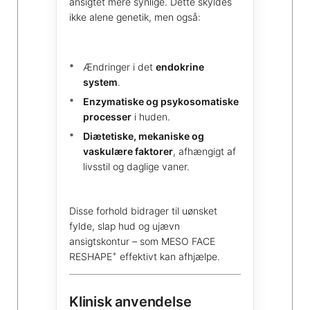
ansigtet mere synlige. Dette skyldes
ikke alene genetik, men også:
Ændringer i det
endokrine
system
.
Enzymatiske og psykosomatiske
processer
i huden.
Diætetiske, mekaniske og
vaskulære faktorer
, afhængigt af
livsstil og daglige vaner.
Disse forhold bidrager til uønsket
fylde, slap hud og ujævn
ansigtskontur – som MESO FACE
+
RESHAPE
effektivt kan afhjælpe.
Klinisk anvendelse