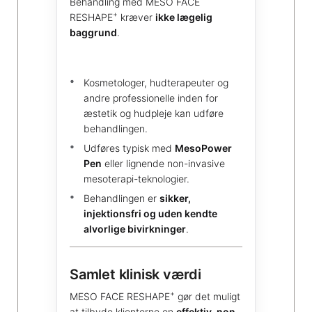
Behandling med MESO FACE
+
RESHAPE
kræver
ikke lægelig
baggrund
.
Kosmetologer, hudterapeuter og
andre professionelle inden for
æstetik og hudpleje kan udføre
behandlingen.
Udføres typisk med
MesoPower
Pen
eller lignende non-invasive
mesoterapi-teknologier.
Behandlingen er
sikker,
injektionsfri og uden kendte
alvorlige bivirkninger
.
Samlet klinisk værdi
+
MESO FACE RESHAPE
gør det muligt
at tilbyde klienterne en
effektiv, non-