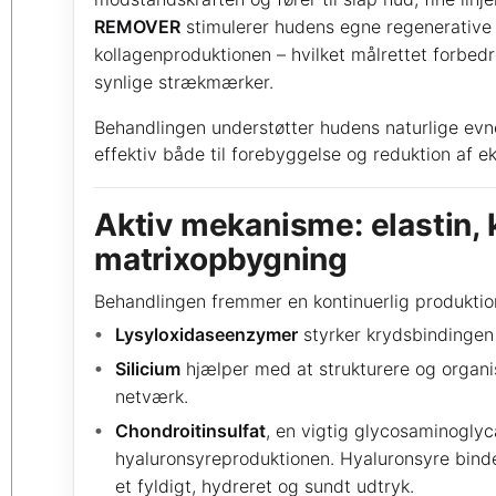
REMOVER
stimulerer hudens egne regenerative
kollagenproduktionen – hvilket målrettet forbed
synlige strækmærker.
Behandlingen understøtter hudens naturlige evne 
effektiv både til forebyggelse og reduktion af 
Aktiv mekanisme: elastin, 
matrixopbygning
Behandlingen fremmer en kontinuerlig produktion
Lysyloxidaseenzymer
styrker krydsbindingen 
Silicium
hjælper med at strukturere og organis
netværk.
Chondroitinsulfat
, en vigtig glycosaminoglyc
hyaluronsyreproduktionen. Hyaluronsyre binde
et fyldigt, hydreret og sundt udtryk.