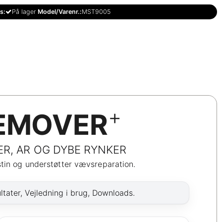
s:
På lager
Model/Varenr.:
MST9005
+
EMOVER
, AR OG DYBE RYNKER
stin og understøtter vævsreparation.
tater, Vejledning i brug, Downloads.