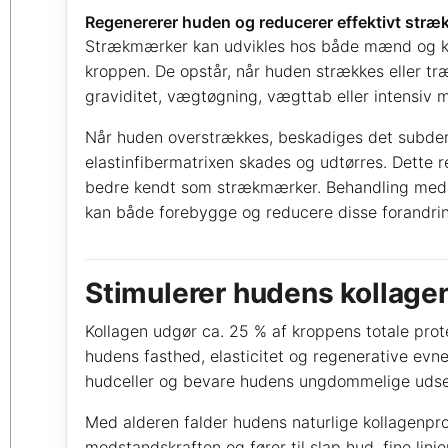
Regenererer huden og reducerer effektivt stræ
Strækmærker kan udvikles hos både mænd og kvi
kroppen. De opstår, når huden strækkes eller t
graviditet, vægtøgning, vægttab eller intensiv
Når huden overstrækkes, beskadiges det subder
elastinfibermatrixen skades og udtørres. Dette re
bedre kendt som strækmærker. Behandling me
kan både forebygge og reducere disse forandrin
Stimulerer hudens kollage
Kollagen udgør ca. 25 % af kroppens totale prot
hudens fasthed, elasticitet og regenerative evne.
hudceller og bevare hudens ungdommelige uds
Med alderen falder hudens naturlige kollagenpro
modstandskraften og fører til slap hud, fine linj