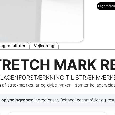
Lagerstatu
og resultater
Vejledning
TRETCH MARK R
LLAGENFORSTÆRKNING TIL STRÆKMÆRKER
on af strækmærker, ar og dybe rynker – styrker kollagen/ela
e oplysninger om:
Ingredienser, Behandlingsområder og resul