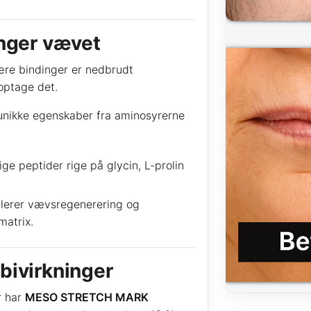
ynger vævet
ære bindinger er nedbrudt
optage det.
s unikke egenskaber fra aminosyrerne
ge peptider rige på glycin, L-prolin
ulerer vævsregenerering og
matrix.
bivirkninger
r har
MESO STRETCH MARK