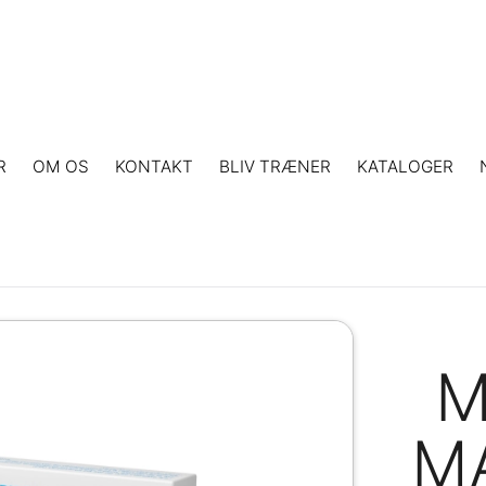
R
OM OS
KONTAKT
BLIV TRÆNER
KATALOGER
M
M