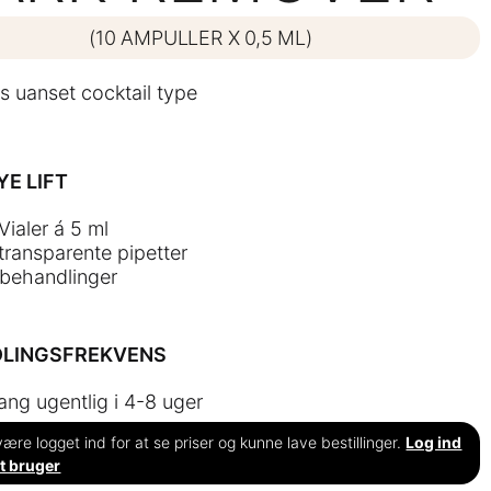
(10 AMPULLER X 0,5 ML)
 uanset cocktail type
YE LIFT
Vialer á 5 ml
 transparente pipetter
i behandlinger
LINGSFREKVENS
ang ugentlig i 4-8 uger
ære logget ind for at se priser og kunne lave bestillinger.
Log ind
t bruger