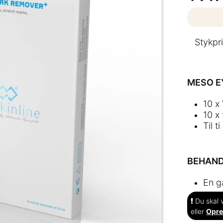
Stykpris
MESO E
10 x 
10 x
Til t
BEHAND
En g
Du skal v
eller
Opre