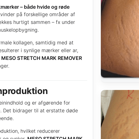
kmærker – både hvide og røde
nder på forskellige områder af
rækkes hurtigt sammen – fx under
 muskelopbygning.
male kollagen, samtidig med at
sulterer i synlige mærker eller ar,
d
MESO STRETCH MARK REMOVER
ger.
nproduktion
einindhold og er afgørende for
 Det bidrager til at erstatte døde
eende.
duktion, hvilket reducerer
er og rynker.
MESO STRETCH MARK