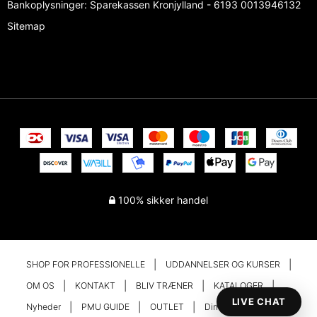
Bankoplysninger
:
Sparekassen Kronjylland - 6193 0013946132
Sitemap
100% sikker handel
SHOP FOR PROFESSIONELLE
UDDANNELSER OG KURSER
OM OS
KONTAKT
BLIV TRÆNER
KATALOGER
LIVE CHAT
Nyheder
PMU GUIDE
OUTLET
Din konto