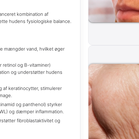
anceret kombination af
prette hudens fysiologiske balance.
re mængder vand, hvilket øger
retinol og B-vitaminer)
ulation og understøtter hudens
 af keratinocytter, stimulerer
amage.
cinamid og panthenol) styrker
TEWL) og dæmper inflammation.
tøtter fibroblastaktivitet og