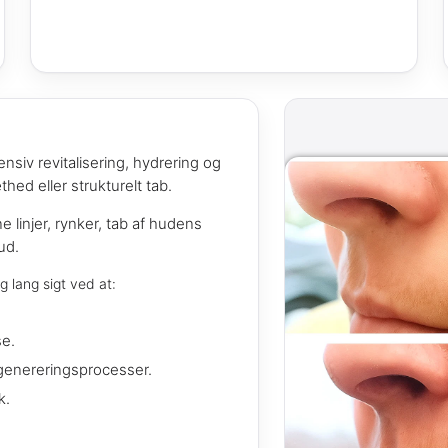
ensiv revitalisering, hydrering og
thed eller strukturelt tab.
ne linjer, rynker, tab af hudens
ud.
 lang sigt ved at:
se.
egenereringsprocesser.
k.