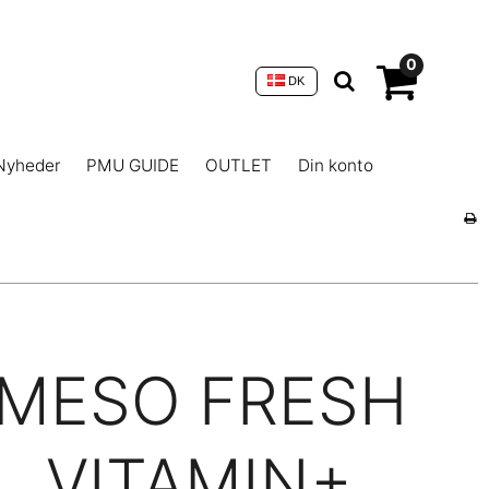
0
DK
Nyheder
PMU GUIDE
OUTLET
Din konto
MESO FRESH
VITAMIN+