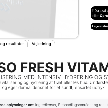
Du skal v
eller
Opre
Lagerstatus
og resultater
Vejledning
SO FRESH VITA
LISERING MED INTENSIV HYDRERING OG S
vitalisering og hydrering af træt eller løs hud. Understø
og øger dermal densitet for et sundt, ensartet udtryk.
ede oplysninger om:
Ingredienser, Behandlingsområder og resulta