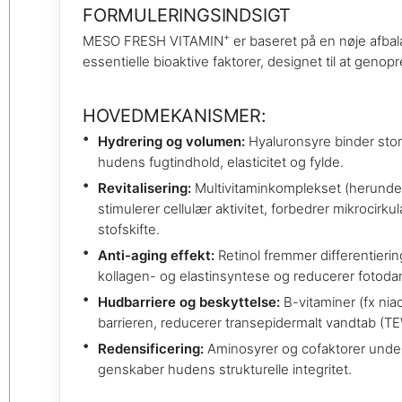
FORMULERINGSINDSIGT
+
MESO FRESH VITAMIN
er baseret på en nøje afbal
essentielle bioaktive faktorer, designet til at geno
HOVEDMEKANISMER:
Hydrering og volumen:
Hyaluronsyre binder sto
hudens fugtindhold, elasticitet og fylde.
Revitalisering:
Multivitaminkomplekset (herunder 
stimulerer cellulær aktivitet, forbedrer mikrocirk
stofskifte.
Anti-aging effekt:
Retinol fremmer differentiering
kollagen- og elastinsyntese og reducerer fotod
Hudbarriere og beskyttelse:
B-vitaminer (fx nia
barrieren, reducerer transepidermalt vandtab (
Redensificering:
Aminosyrer og cofaktorer unders
genskaber hudens strukturelle integritet.