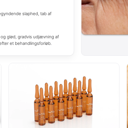
 begyndende slaphed, tab af
t og glød, gradvis udjævning af
efter et behandlingsforløb.