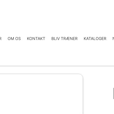
R
OM OS
KONTAKT
BLIV TRÆNER
KATALOGER