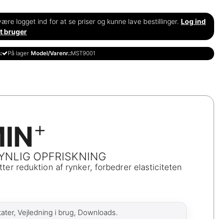
ære logget ind for at se priser og kunne lave bestillinger.
Log ind
t bruger
:
På lager
Model/Varenr.:
MST9001
+
MIN
YNLIG OPFRISKNING
tter reduktion af rynker, forbedrer elasticiteten
ter, Vejledning i brug, Downloads.