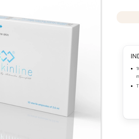
IN
1
T