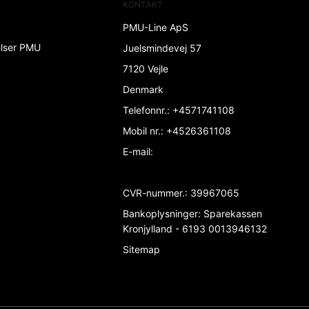
KONTAKT
PMU-Line ApS
elser PMU
Juelsmindevej 57
7120 Vejle
Denmark
Telefonnr.
:
+4571741108
Mobil nr.
:
+4526361108
E-mail
:
CVR-nummer.
:
39967065
Bankoplysninger
:
Sparekassen
Kronjylland - 6193 0013946132
Sitemap