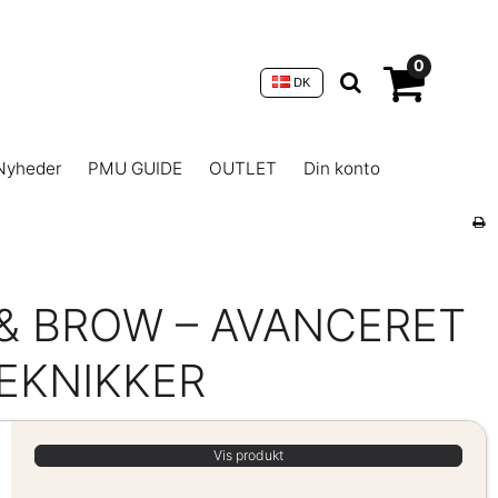
0
DK
Nyheder
PMU GUIDE
OUTLET
Din konto
 & BROW – AVANCERET
TEKNIKKER
Vis produkt