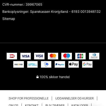
CVR-nummer.
:
39967065
Bankoplysninger
:
Sparekassen Kronjylland - 6193 0013946132
Sitemap
100% sikker handel
SHOP FOR PROFESSIONELLE
UDDANNELSER OG KURSER
OM OS
KONTAKT
BLIV TRÆNER
KATALOGER