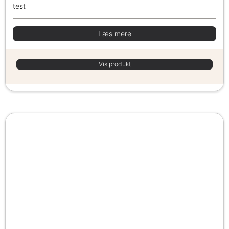
test
Læs mere
Vis produkt