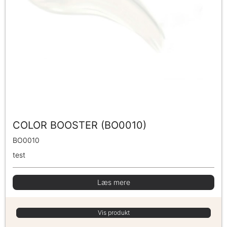
COLOR BOOSTER (BO0010)
BO0010
test
Læs mere
Vis produkt