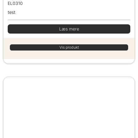
EL0310
test
Læs mere
Vis produkt