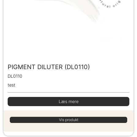
PIGMENT DILUTER (DL0110)
DL0110
test
Læs mere
Vis produkt