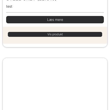
test
Læs mere
Vis produkt