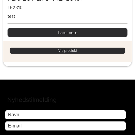
LP2310
test
Læs mere
Vis produkt
Nyhedstilmelding