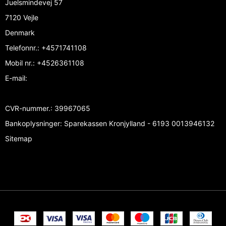
Juelsmindevej 57
7120 Vejle
Denmark
Telefonnr.
:
+4571741108
Mobil nr.
:
+4526361108
E-mail
:
CVR-nummer.
:
39967065
Bankoplysninger
:
Sparekassen Kronjylland - 6193 0013946132
Sitemap