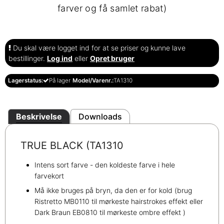
farver og få samlet rabat)
Du skal være logget ind for at se priser og kunne lave
bestillinger.
Log ind
eller
Opret bruger
Lagerstatus:
På lager
Model/Varenr.:
TA1310
Beskrivelse
Downloads
TRUE BLACK (TA1310
Intens sort farve - den koldeste farve i hele
farvekort
Må ikke bruges på bryn, da den er for kold (brug
Ristretto MB0110 til mørkeste hairstrokes effekt eller
Dark Braun EB0810 til mørkeste ombre effekt )