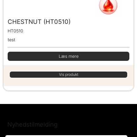
CHESTNUT (HT0510)
HT0510
test
Læs mere
Vis produkt
Nyhedstilmelding