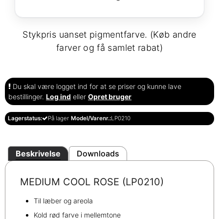
Stykpris uanset pigmentfarve. (Køb andre
farver og få samlet rabat)
Du skal være logget ind for at se priser og kunne lave
bestillinger.
Log ind
eller
Opret bruger
Lagerstatus:
På lager
Model/Varenr.:
LP0210
Beskrivelse
Downloads
MEDIUM COOL ROSE (LP0210)
Til læber og areola
Kold rød farve i mellemtone