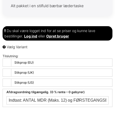
Alt pakket i en stilfuld bærbar lædertaske
Du skal være logget ind for at se priser og kunne lave
bestillinger.
Log ind
eller
Opret bruger
Vælg Variant
Tilslutning:
Stikprop (EU)
Stikprop (UK)
Stikprop (US)
Afdragsordning tilgængelig. (0 % rente – 0 gebyrer)