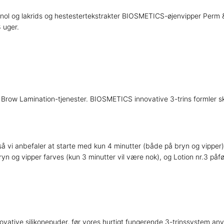
ol og lakrids og hestestertekstrakter BIOSMETICS-øjenvipper Perm & Li
8 uger.
 Brow Lamination-tjenester. BIOSMETICS innovative 3-trins formler s
 så vi anbefaler at starte med kun 4 minutter (både på bryn og vippe
yn og vipper farves (kun 3 minutter vil være nok), og Lotion nr.3 påf
nnovative silikonepuder, før vores hurtigt fungerende 3-trinssystem an