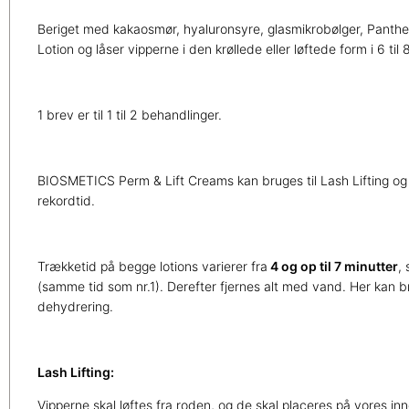
Beriget med kakaosmør, hyaluronsyre, glasmikrobølger, Panthen
Lotion og låser vipperne i den krøllede eller løftede form i 6 til 
1 brev er til 1 til 2 behandlinger.
BIOSMETICS Perm & Lift Creams kan bruges til Lash Lifting og
rekordtid.
Trækketid på begge lotions varierer fra
4 og op til 7 minutter
,
(samme tid som nr.1). Derefter fjernes alt med vand. Her kan br
dehydrering.
Lash Lifting:
Vipperne skal løftes fra roden, og de skal placeres på vores i