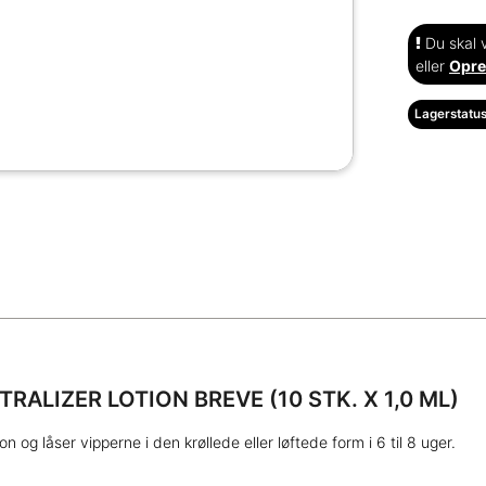
Du skal v
eller
Opre
Lagerstatus
TRALIZER
LOTION BREVE
(10 STK. X 1,0 ML)
 og låser vipperne i den krøllede eller løftede form i 6 til 8 uger.