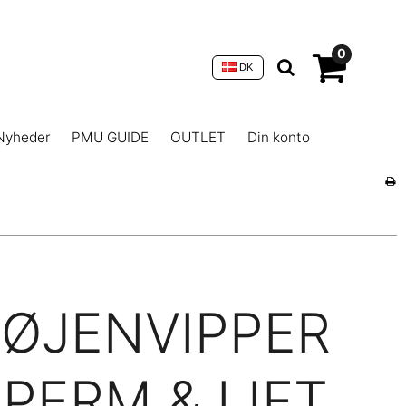
0
DK
Nyheder
PMU GUIDE
OUTLET
Din konto
ØJENVIPPER
PERM & LIFT