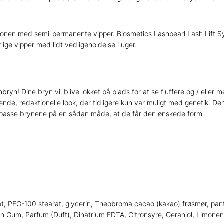
salonen med semi-permanente vipper. Biosmetics Lashpearl Lash Lift Sy
ige vipper med lidt vedligeholdelse i uger.
enbryn! Dine bryn vil blive lokket på plads for at se fluffere og / eller
rende, redaktionelle look, der tidligere kun var muligt med genetik. De
lpasse brynene på en sådan måde, at de får den ønskede form.
rat, PEG-100 stearat, glycerin, Theobroma cacao (kakao) frøsmør, pant
an Gum, Parfum (Duft), Dinatrium EDTA, Citronsyre, Geraniol, Limonene