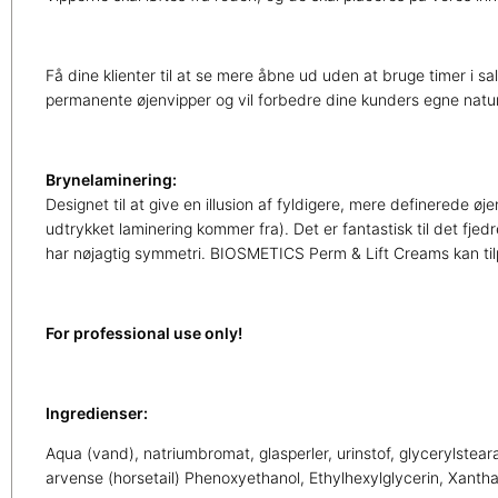
Få dine klienter til at se mere åbne ud uden at bruge timer i 
permanente øjenvipper og vil forbedre dine kunders egne naturl
Brynelaminering:
Designet til at give en illusion af fyldigere, mere definerede øj
udtrykket laminering kommer fra). Det er fantastisk til det fjed
har nøjagtig symmetri. BIOSMETICS Perm & Lift Creams kan ti
For professional use only!
Ingredienser:
Aqua (vand), natriumbromat, glasperler, urinstof, glycerylstea
arvense (horsetail) Phenoxyethanol, Ethylhexylglycerin, Xanth