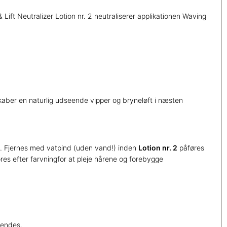
ft Neutralizer Lotion nr. 2 neutraliserer applikationen Waving
kaber en naturlig udseende vipper og bryneløft i næsten
r). Fjernes med vatpind (uden vand!) inden
Lotion nr. 2
påføres
øres efter farvningfor at pleje hårene og forebygge
vendes.