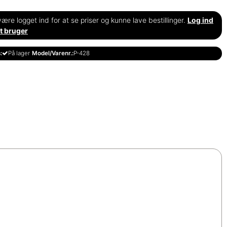
ære logget ind for at se priser og kunne lave bestillinger.
Log ind
t bruger
:
På lager
Model/Varenr.:
P-428