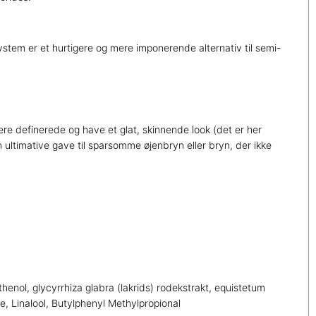
stem er et hurtigere og mere imponerende alternativ til semi-
 mere definerede og have et glat, skinnende look (det er her
n ultimative gave til sparsomme øjenbryn eller bryn, der ikke
henol, glycyrrhiza glabra (lakrids) rodekstrakt, equistetum
, Linalool, Butylphenyl Methylpropional