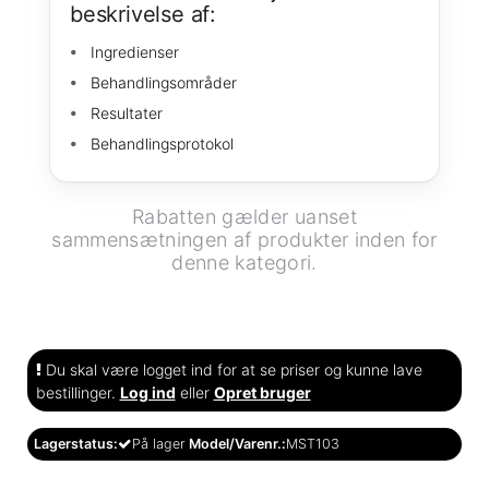
beskrivelse af:
Ingredienser
Behandlingsområder
Resultater
Behandlingsprotokol
Rabatten gælder uanset
sammensætningen af produkter inden for
denne kategori.
Du skal være logget ind for at se priser og kunne lave
bestillinger.
Log ind
eller
Opret bruger
Lagerstatus:
På lager
Model/Varenr.:
MST103