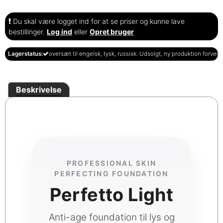
Du skal være logget ind for at se priser og kunne lave
bestillinger.
Log ind
eller
Opret bruger
Lagerstatus:
oversæt til engelsk, tysk, russisk: Udsolgt, ny produktion forvente
Beskrivelse
PROFESSIONAL SKIN
PERFECTING FOUNDATION
Perfetto Light
Anti-age foundation til lys og