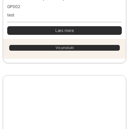
GP002
test
Læs mere
Vis produkt