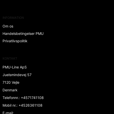
INFORMATION
Om os
Handelsbetingelser PMU
Privatlivspolitik
KONTAKT
PMU-Line ApS
Juelsmindevej 57
7120 Vejle
Denmark
Telefonnr.
:
+4571741108
Mobil nr.
:
+4526361108
E-mail
: