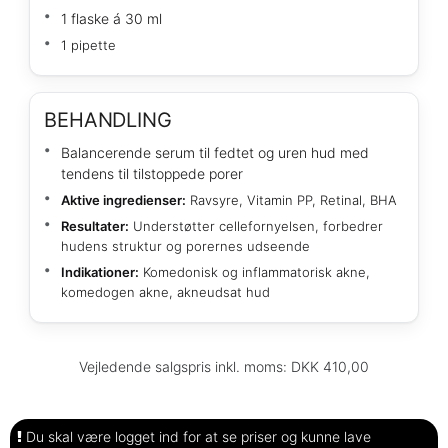
1 flaske á 30 ml
1 pipette
BEHANDLING
Balancerende serum til fedtet og uren hud med
tendens til tilstoppede porer
Aktive ingredienser:
Ravsyre, Vitamin PP, Retinal, BHA
Resultater:
Understøtter cellefornyelsen, forbedrer
hudens struktur og porernes udseende
Indikationer:
Komedonisk og inflammatorisk akne,
komedogen akne, akneudsat hud
Vejledende salgspris inkl. moms: DKK 410,00
Du skal være logget ind for at se priser og kunne lave