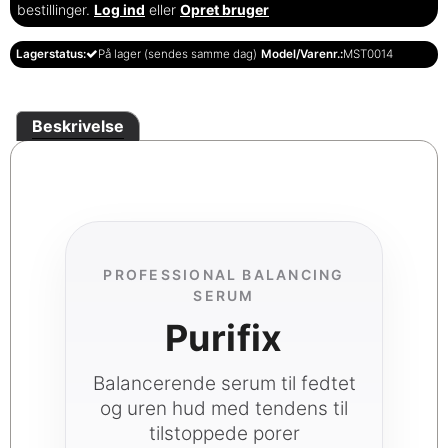
bestillinger.
Log ind
eller
Opret bruger
Lagerstatus:
På lager (sendes samme dag)
Model/Varenr.:
MST0014
Beskrivelse
PROFESSIONAL BALANCING
SERUM
Purifix
Balancerende serum til fedtet
og uren hud med tendens til
tilstoppede porer