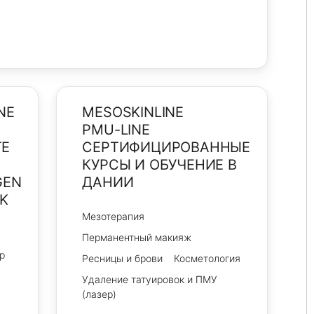
NE
MESOSKINLINE
PMU-LINE
TE
СЕРТИФИЦИРОВАННЫЕ
КУРСЫ И ОБУЧЕНИЕ В
GEN
ДАНИИ
K
Мезотерапия
Перманентный макияж
p
Ресницы и брови
Косметология
Удаление татуировок и ПМУ
(лазер)