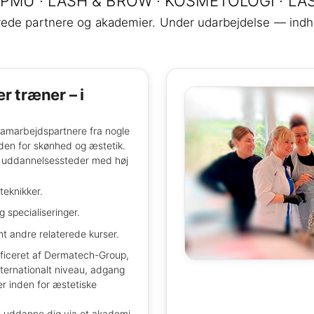
 PMU · LASH & BROW · KOSMETOLOGI · LAS
erede partnere og akademier. Under udarbejdelse — ind
er træner – i
samarbejdspartnere fra nogle
nden for skønhed og æstetik.
le uddannelsessteder med høj
teknikker.
g specialiseringer.
t andre relaterede kurser.
tificeret af Dermatech-Group,
nternationalt niveau, adgang
r inden for æstetiske
t uddanne dig via et akademi