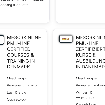
 adgang til de rette
MESOSKINLINE
MESOSKINLI
PMU-LINE
PMU-LINE
CERTIFIED
ZERTIFIZIER
COURSES &
KURSE &
TRAINING IN
AUSBILDUN
DENMARK
IN DÄNEMAR
Mesotherapy
Mesotherapie
Permanent makeup
Permanent Make‑u
Lash & Brow
Wimpern &
Augenbrauen
Cosmetology
Kosmetologie