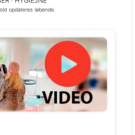
ER · HYGIEJNE
hold opdateres løbende.