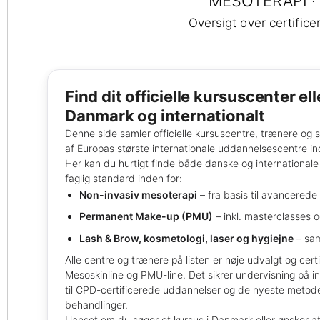
MESOTERAPI ·
Oversigt over certific
Find dit officielle kursuscenter ell
Danmark og internationalt
Denne side samler officielle kursuscentre, trænere og 
af Europas største internationale uddannelsescentre i
Her kan du hurtigt finde både danske og internationa
faglig standard inden for:
Non-invasiv mesoterapi
– fra basis til avancerede 
Permanent Make-up (PMU)
– inkl. masterclasses o
Lash & Brow, kosmetologi, laser og hygiejne
– sam
Alle centre og trænere på listen er nøje udvalgt og cer
Mesoskinline og PMU-line. Det sikrer undervisning på i
til CPD-certificerede uddannelser og de nyeste metode
behandlinger.
Uanset om du søger et kursus i Danmark eller ønsker a