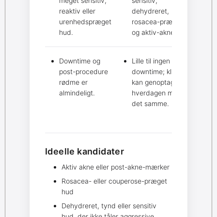
meget sensitiv,
sensitiv,
reaktiv eller
dehydreret,
urenhedspræget
rosacea-præget
hud.
og aktiv-akne hud.
Downtime og
Lille til ingen
post-procedure
downtime; klienten
rødme er
kan genoptage
almindeligt.
hverdagen med
det samme.
Ideelle kandidater
Aktiv akne eller post-akne-mærker
Rosacea- eller couperose-præget
hud
Dehydreret, tynd eller sensitiv
hud, der ikke tåler aggressive