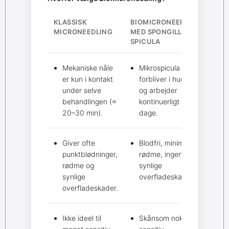
KLASSISK
BIOMICRONEEDLING
MICRONEEDLING
MED SPONGILLA
SPICULA
Mekaniske nåle
Mikrospicula
er kun i kontakt
forbliver i huden
under selve
og arbejder
behandlingen (≈
kontinuerligt i 2–3
20–30 min).
dage.
Giver ofte
Blodfri, minimal
punktblødninger,
rødme, ingen
rødme og
synlige
synlige
overfladeskader.
overfladeskader.
Ikke ideel til
Skånsom nok til