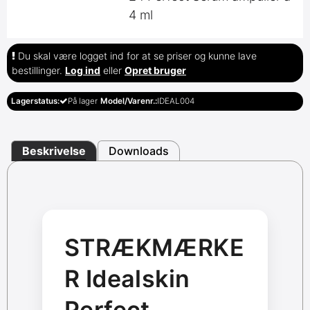
4 ml
Du skal være logget ind for at se priser og kunne lave
bestillinger.
Log ind
eller
Opret bruger
Lagerstatus:
På lager
Model/Varenr.:
IDEAL004
Beskrivelse
Downloads
STRÆKMÆRKE
R Idealskin
Perfect