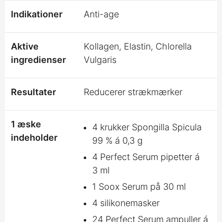
Indikationer
Anti-age
Aktive
Kollagen, Elastin, Chlorella
ingredienser
Vulgaris
Resultater
Reducerer strækmærker
1 æske
4 krukker Spongilla Spicula
indeholder
99 % á 0,3 g
4 Perfect Serum pipetter á
3 ml
1 Soox Serum på 30 ml
4 silikonemasker
24 Perfect Serum ampuller á