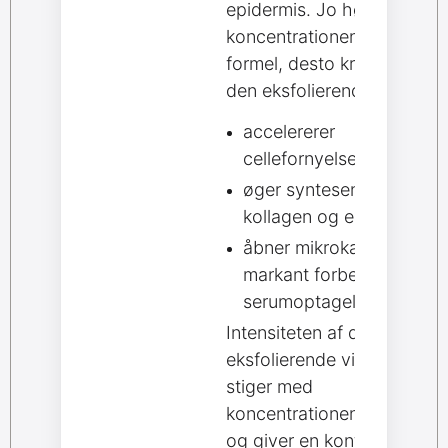
epidermis. Jo højere
koncentrationen er i en
formel, desto kraftigere er
den eksfolierende effekt.
accelererer
cellefornyelsen
øger syntesen af
kollagen og elastin
åbner mikrokanaler, der
markant forbedrer
serumoptagelsen
Intensiteten af den
eksfolierende virkning
stiger med
koncentrationen i formlen
og giver en kontrolleret,