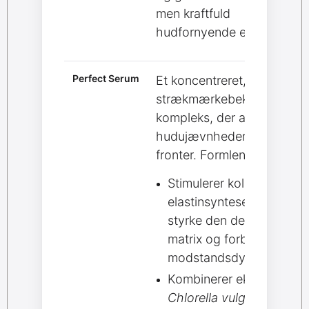
men kraftfuld
hudfornyende effekt.
Perfect Serum
Et koncentreret,
strækmærkebekæmpende
kompleks, der angriber
hudujævnheder på flere
fronter. Formlen:
Stimulerer kollagen- og
elastinsyntese for at
styrke den dermale
matrix og forbedre
modstandsdygtigheden.
Kombinerer ekstrakt af
Chlorella vulgaris
og