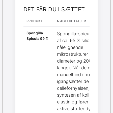
DET FÅR DU I SÆTTET
PRODUKT
NØGLEDETALJER
Spongilla
Spongilla-spicula består
Spicula 99 %
af ca. 95 % silica og er
nålelignende
mikrostrukturer (≈ 10 µm i
diameter og 200–250 µm
lange). Når de masseres
manuelt ind i huden,
igangsætter de
cellefornyelsen, stimulerer
syntesen af kollagen og
elastin og fører serumets
aktive stoffer dybere ned i