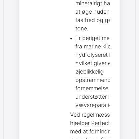
mineralrigt havvand for
at øge hudens trofisme,
fasthed og generelle
tone.
Er beriget med elastin
fra marine kilder og
hydrolyseret kollagen,
hvilket giver en
øjeblikkelig
opstrammende
fornemmelse og
understøtter langvarig
vævsreparation.
Ved regelmæssig brug
hjælper Perfect Serum
med at forhindre