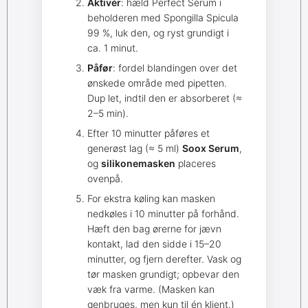
Aktivér
: hæld Perfect Serum i
beholderen med Spongilla Spicula
99 %, luk den, og ryst grundigt i
ca. 1 minut.
Påfør
: fordel blandingen over det
ønskede område med pipetten.
Dup let, indtil den er absorberet (≈
2–5 min).
Efter 10 minutter påføres et
generøst lag (≈ 5 ml)
Soox Serum
,
og
silikonemasken
placeres
ovenpå.
For ekstra køling kan masken
nedkøles i 10 minutter på forhånd.
Hæft den bag ørerne for jævn
kontakt, lad den sidde i 15–20
minutter, og fjern derefter. Vask og
tør masken grundigt; opbevar den
væk fra varme. (Masken kan
genbruges, men kun til én klient.)