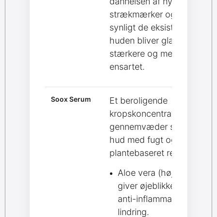
dannelsen af nye
strækmærker og blødgør
synligt de eksisterende, så
huden bliver glattere,
stærkere og mere
ensartet.
Soox Serum
Et beroligende
kropskoncentrat, der
gennemvæder stresset
hud med fugt og
plantebaseret restitution:
Aloe vera (høj dosis)
giver øjeblikkelig fugt og
anti-inflammatorisk
lindring.