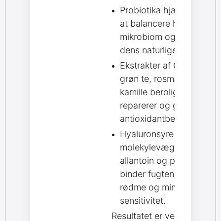
Probiotika hjælper med
at balancere hudens
mikrobiom og styrker
dens naturlige forsvar.
Ekstrakter af Centella,
grøn te, rosmarin og
kamille beroliger,
reparerer og giver
antioxidantbeskyttelse.
Hyaluronsyre i flere
molekylevægte,
allantoin og panthenol
binder fugten, dæmper
rødme og mindsker
sensitivitet.
Resultatet er velhydreret,