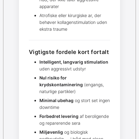
apparater
Atrofiske eller kirurgiske ar, der
behøver kollagenstimulation uden
ekstra traume
Vigtigste fordele kort fortalt
Intelligent, langvarig stimulation
uden aggressivt udstyr
Nul risiko for
krydskontaminering
(engangs,
naturlige partikler)
Minimal ubehag
og stort set ingen
downtime
Forbedret levering
af beroligende
og reparerende sera
Miljøvenlig
og biologisk
nedbrydelig — i tråd med clean-