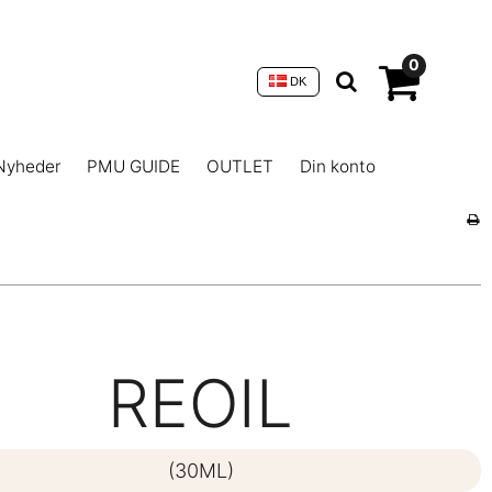
0
DK
Nyheder
PMU GUIDE
OUTLET
Din konto
REOIL
(30ML)