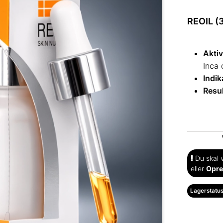
REOIL
(
Aktiv
Inca o
Indik
Resu
Du skal v
eller
Opre
Lagerstatus