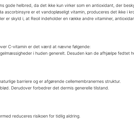
pens gode helbred, da det ikke kun virker som en antioxidant, der besk
ascorbinsyre er et vandopløseligt vitamin, produceres det ikke i krop
 der er skyld i, at Reoil indeholder en række andre vitaminer, antioxidan
d over C-vitamin er det værd at nævne følgende:
gelmæssigheder i huden generelt. Desuden kan de afhjælpe fedtet hud
aturlige barriere og er afgørende cellemembranernes struktur.
lød. Derudover forbedrer det dermis generelle tilstand.
rmed reduceres risikoen for tidlig aldring.