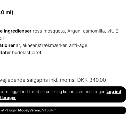
30 ml)
e ingredienser
rosa mosqueta, Argan, camomilla, vit. E,
il
ationer
ar, aknear,strækmærker, anti-age
ltater
hudelasticitet
Vejledende salgspris inkl. moms: DKK 340,00
ære logget ind for at se priser og kunne lave bestillinger.
Log ind
t bruger
:
På lager
Model/Varenr.:
MT001-m