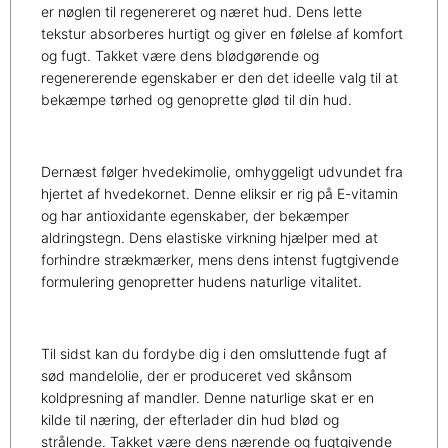
er nøglen til regenereret og næret hud. Dens lette
tekstur absorberes hurtigt og giver en følelse af komfort
og fugt. Takket være dens blødgørende og
regenererende egenskaber er den det ideelle valg til at
bekæmpe tørhed og genoprette glød til din hud.
Dernæst følger hvedekimolie, omhyggeligt udvundet fra
hjertet af hvedekornet. Denne eliksir er rig på E-vitamin
og har antioxidante egenskaber, der bekæmper
aldringstegn. Dens elastiske virkning hjælper med at
forhindre strækmærker, mens dens intenst fugtgivende
formulering genopretter hudens naturlige vitalitet.
Til sidst kan du fordybe dig i den omsluttende fugt af
sød mandelolie, der er produceret ved skånsom
koldpresning af mandler. Denne naturlige skat er en
kilde til næring, der efterlader din hud blød og
strålende. Takket være dens nærende og fugtgivende