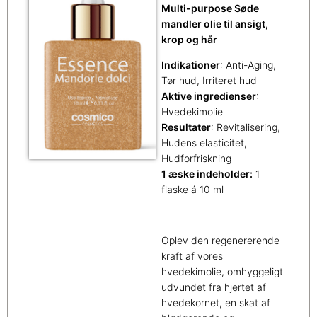
Multi-purpose Søde
mandler olie til ansigt,
krop og hår
Indikationer
: Anti-Aging,
Tør hud, Irriteret hud
Aktive ingredienser
:
Hvedekimolie
Resultater
: Revitalisering,
Hudens elasticitet,
Hudforfriskning
1 æske indeholder:
1
flaske á 10 ml
Oplev den regenererende
kraft af vores
hvedekimolie, omhyggeligt
udvundet fra hjertet af
hvedekornet, en skat af