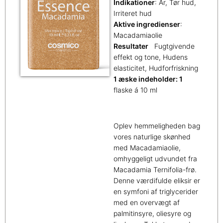
Indikationer
: Ar, Tør hud,
Irriteret hud
Aktive ingredienser
:
Macadamiaolie
Resultater
Fugtgivende
effekt og tone, Hudens
elasticitet, Hudforfriskning
1 æske indeholder: 1
flaske á 10 ml
Oplev hemmeligheden bag
vores naturlige skønhed
med Macadamiaolie,
omhyggeligt udvundet fra
Macadamia Ternifolia-frø.
Denne værdifulde eliksir er
en symfoni af triglycerider
med en overvægt af
palmitinsyre, oliesyre og