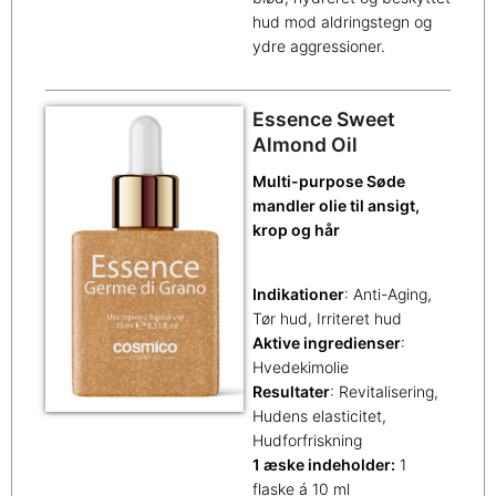
hud mod aldringstegn og
ydre aggressioner.
Essence Sweet
Almond Oil
Multi-purpose Søde
mandler olie til ansigt,
krop og hår
Indikationer
: Anti-Aging,
Tør hud, Irriteret hud
Aktive ingredienser
:
Hvedekimolie
Resultater
: Revitalisering,
Hudens elasticitet,
Hudforfriskning
1 æske indeholder:
1
flaske á 10 ml