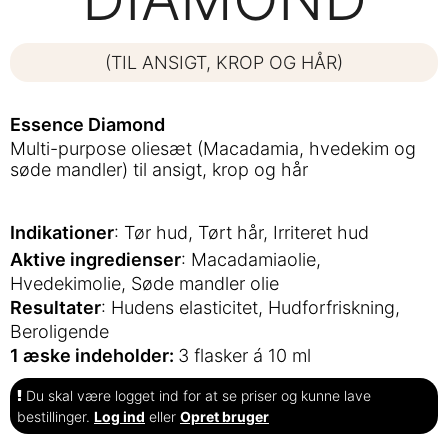
(TIL ANSIGT, KROP OG HÅR)
Essence Diamond
Multi-purpose oliesæt (Macadamia, hvedekim og
søde mandler) til ansigt, krop og hår
Indikationer
: Tør hud, Tørt hår, Irriteret hud
Aktive ingredienser
: Macadamiaolie,
Hvedekimolie, Søde mandler olie
Resultater
: Hudens elasticitet, Hudforfriskning,
Beroligende
1 æske indeholder:
3 flasker á 10 ml
Du skal være logget ind for at se priser og kunne lave
bestillinger.
Log ind
eller
Opret bruger