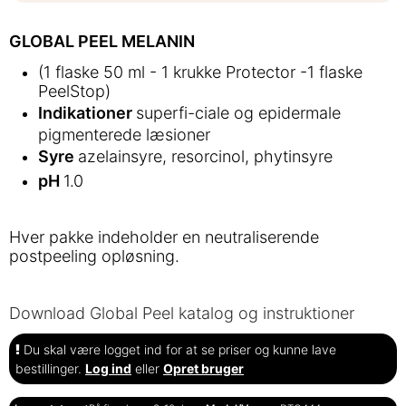
GLOBAL PEEL MELANIN
(1 flaske 50 ml - 1 krukke Protector -1 flaske
PeelStop)
Indikationer
superfi-ciale og epidermale
pigmenterede læsioner
Syre
azelainsyre, resorcinol, phytinsyre
pH
1.0
Hver pakke indeholder en neutraliserende
postpeeling opløsning.
Download Global Peel katalog og instruktioner
Du skal være logget ind for at se priser og kunne lave
bestillinger.
Log ind
eller
Opret bruger