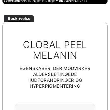
Lagerstatus:
På fjernlager 8-10 dage
Model/Varenr.:
DTG444
Beskrivelse
GLOBAL PEEL
MELANIN
EGENSKABER, DER MODVIRKER
ALDERSBETINGEDE
HUDFORANDRINGER OG
HYPERPIGMENTERING