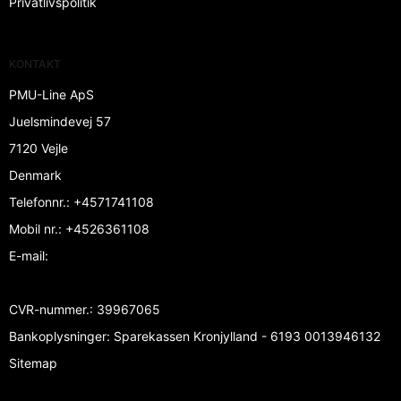
Privatlivspolitik
KONTAKT
PMU-Line ApS
Juelsmindevej 57
7120 Vejle
Denmark
Telefonnr.
:
+4571741108
Mobil nr.
:
+4526361108
E-mail
:
CVR-nummer.
:
39967065
Bankoplysninger
:
Sparekassen Kronjylland - 6193 0013946132
Sitemap