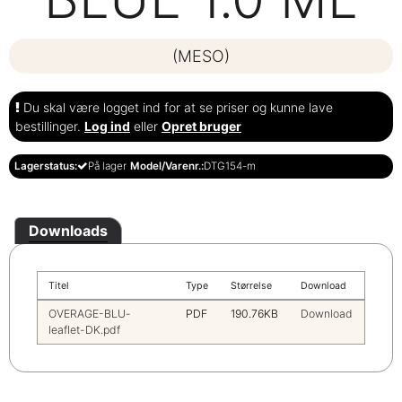
(MESO)
Du skal være logget ind for at se priser og kunne lave
bestillinger.
Log ind
eller
Opret bruger
Lagerstatus:
På lager
Model/Varenr.:
DTG154-m
Downloads
Titel
Type
Størrelse
Download
OVERAGE-BLU-
PDF
190.76KB
Download
leaflet-DK.pdf