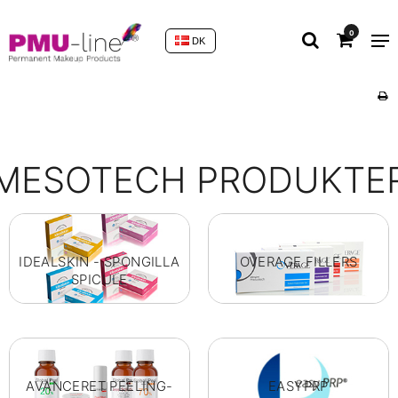
0
DK
MESOTECH PRODUKTE
IDEALSKIN - SPONGILLA
OVERAGE FILLERS
SPICULE
AVANCERET PEELING-
EASYPRP