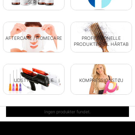
SERIE
AFTERCARE / HOMECARE
PROFESSIONELLE
PRODUKTER TIL HÅRTAB
UDSTYR OG NÅLE
KOMPRESSIONSTØJ
Ingen produkter fundet.