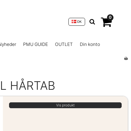
0
DK
Nyheder
PMU GUIDE
OUTLET
Din konto
IL HÅRTAB
Vis produkt