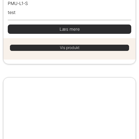
PMU-L1-S
test
Læs mere
Vis produkt