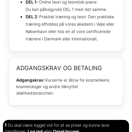
DEL 1:
Online teori og teoretisk prøve:
Du kan påbegynde DEL 1 med det samme.
DEL 2:
Praktisk træning og teori: Den praktiske
træning afholdes på vores akademi i Vejle eller
København eller hos en af vore certificerede
trænere i Danmark eller internationalt.
ADGANGSKRAV OG BETALING
Adgangskrav:
Kurserne er åbne for kosmetikere,
kosmetologer og andre tilknyttet
skønhedsbranchen.
Du skal være logget ind for at se priser og kunne lave
bestillinger.
Log ind
eller
Opret bruger