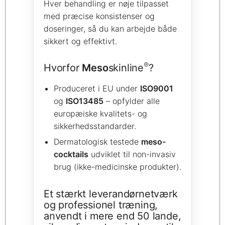
Hver behandling er nøje tilpasset
med præcise konsistenser og
doseringer, så du kan arbejde både
sikkert og effektivt.
®
Hvorfor
Meso
skinline
?
Produceret i EU under
ISO9001
og
ISO13485
– opfylder alle
europæiske kvalitets- og
sikkerhedsstandarder.
Dermatologisk testede
meso-
cocktails
udviklet til non-invasiv
brug (ikke-medicinske produkter).
Et stærkt leverandørnetværk
og professionel træning,
anvendt i mere end 50 lande,