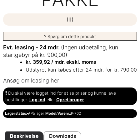
(II)
? Spørg om dette produkt
Evt. leasing - 24 mdr.
(Ingen udbetaling, kun
startgebyr på kr. 900,00):
kr.
359,92
/
mdr. ekskl. moms
Udstyret kan købes efter 24 mdr. for kr. 790,00
Ansøg om leasing her
Du skal være logget ind for at se priser og kunne lave
bestillinger.
Log ind
eller
Opret bruger
Lagerstatus:
På lager
Model/Varenr.:
P-702
Beskrivelse
Downloads