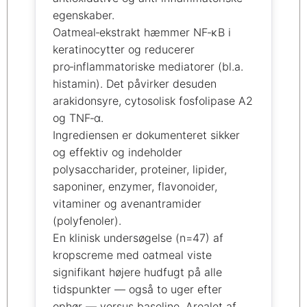
egenskaber.
Oatmeal‑ekstrakt hæmmer NF‑κB i
keratinocytter og reducerer
pro‑inflammatoriske mediatorer (bl.a.
histamin). Det påvirker desuden
arakidonsyre, cytosolisk fosfolipase A2
og TNF‑α.
Ingrediensen er dokumenteret sikker
og effektiv og indeholder
polysaccharider, proteiner, lipider,
saponiner, enzymer, flavonoider,
vitaminer og avenantramider
(polyfenoler).
En klinisk undersøgelse (n=47) af
kropscreme med oatmeal viste
signifikant højere hudfugt på alle
tidspunkter — også to uger efter
ophør — versus baseline. Arealet af