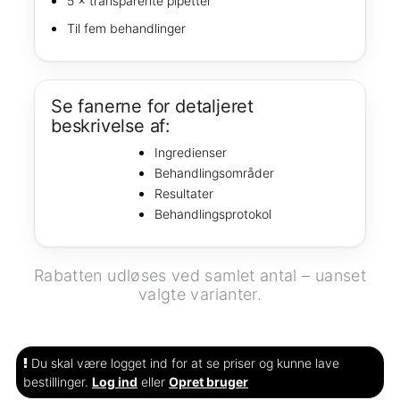
5 × transparente pipetter
Til fem behandlinger
Se fanerne for detaljeret
beskrivelse af:
Ingredienser
Behandlingsområder
Resultater
Behandlingsprotokol
Rabatten udløses ved samlet antal – uanset
valgte varianter.
Du skal være logget ind for at se priser og kunne lave
bestillinger.
Log ind
eller
Opret bruger