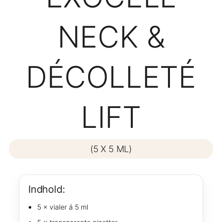
NECK &
DÉCOLLETÉ
LIFT
(5 X 5 ML)
Indhold:
5 × vialer á 5 ml