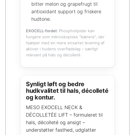
bitter melon og grapefrugt til
antioxidant support og friskere
hudtone.
EXOCELL-fordel:
Phospholipider kan
fungere som mikroskopiske “bærere”, der
hjælper med en mere ensartet levering af
aktiver i hudens overfladelag – særligt
relevant på hals og décolleté.
Synligt løft og bedre
hudkvalitet til hals, décolleté
og kontur.
MESO EXOCELL NECK &
DÉCOLLETÉE LIFT – formuleret til
hals, décolleté og ansigt –
understøtter fasthed, udglatter