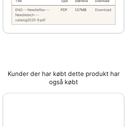
Titel
Type
Størrelse
Download
ENG---Needleflex---
PDF
1.07MB
Download
Needletech---
catalog2025-9.pdf
Kunder der har købt dette produkt har
også købt