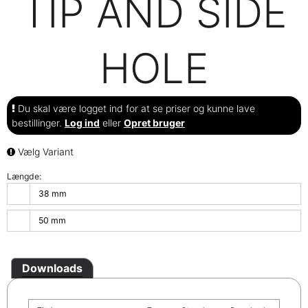
TIP AND SIDE
HOLE
Du skal være logget ind for at se priser og kunne lave
bestillinger.
Log ind
eller
Opret bruger
Vælg Variant
Længde:
38 mm
50 mm
Downloads