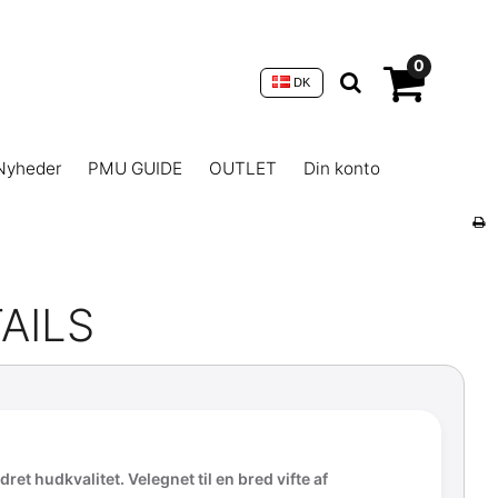
0
DK
Nyheder
PMU GUIDE
OUTLET
Din konto
AILS
et hudkvalitet. Velegnet til en bred vifte af