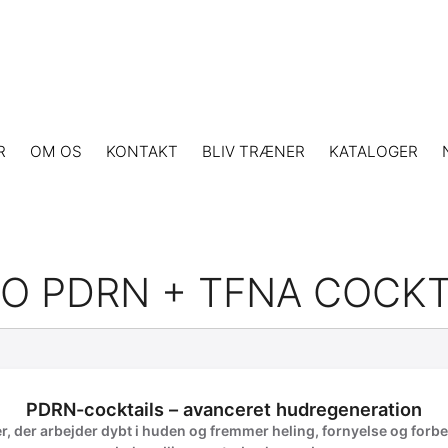
R
OM OS
KONTAKT
BLIV TRÆNER
KATALOGER
O PDRN + TFNA COCKT
PDRN-cocktails – avanceret hudregeneration
r, der arbejder dybt i huden og fremmer heling, fornyelse og forbedr