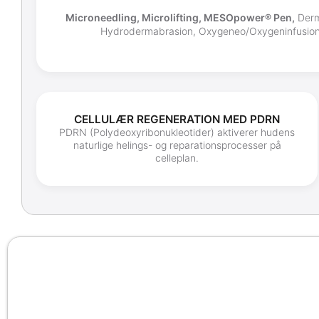
Microneedling, Microlifting, MESOpower® Pen,
Derma
Hydrodermabrasion, Oxygeneo/Oxygeninfusion, M
CELLULÆR REGENERATION MED PDRN
PDRN (Polydeoxyribonukleotider) aktiverer hudens
naturlige helings- og reparationsprocesser på
celleplan.