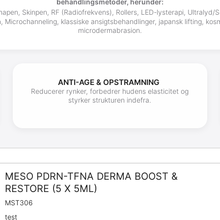
behandlingsmetoder, herunder:
pen, Skinpen, RF (Radiofrekvens), Rollers, LED-lysterapi, Ultralyd/So
icrochanneling, klassiske ansigtsbehandlinger, japansk lifting, kosm
microdermabrasion.
ANTI-AGE & OPSTRAMNING
Reducerer rynker, forbedrer hudens elasticitet og
styrker strukturen indefra.
MESO PDRN-TFNA DERMA BOOST &
RESTORE (5 X 5ML)
MST306
test