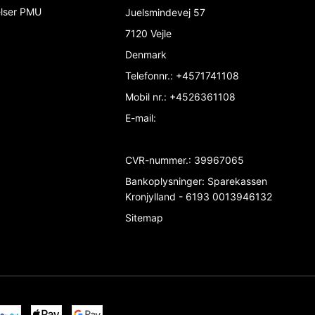
elser PMU
Juelsmindevej 57
7120 Vejle
Denmark
Telefonnr.
:
+4571741108
Mobil nr.
:
+4526361108
E-mail
:
CVR-nummer.
:
39967065
Bankoplysninger
:
Sparekassen
Kronjylland - 6193 0013946132
Sitemap