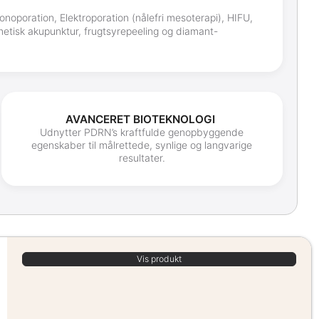
noporation, Elektroporation (nålefri mesoterapi), HIFU,
etisk akupunktur, frugtsyrepeeling og diamant-
AVANCERET BIOTEKNOLOGI
Udnytter PDRN’s kraftfulde genopbyggende
egenskaber til målrettede, synlige og langvarige
resultater.
Vis produkt