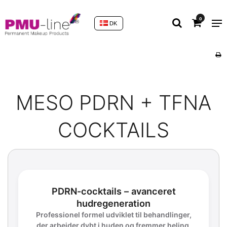
0
DK
MESO PDRN + TFNA
COCKTAILS
PDRN-cocktails – avanceret
hudregeneration
Professionel formel udviklet til behandlinger,
der arbejder dybt i huden og fremmer heling,