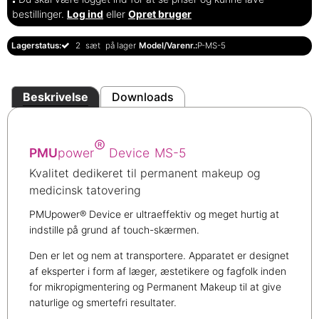
bestillinger.
Log ind
eller
Opret bruger
Lagerstatus:
2
sæt
på lager
Model/Varenr.:
P-MS-5
Beskrivelse
Downloads
®
PMU
power
Device
MS-5
Kvalitet dedikeret til permanent makeup og
medicinsk tatovering
PMUpower® Device er ultraeffektiv og meget hurtig at
indstille på grund af touch-skærmen.
Den er let og nem at transportere. Apparatet er designet
af eksperter i form af læger, æstetikere og fagfolk inden
for mikropigmentering og Permanent Makeup til at give
naturlige og smertefri resultater.