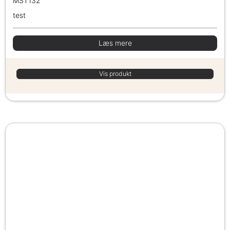
MST132
test
Læs mere
Vis produkt