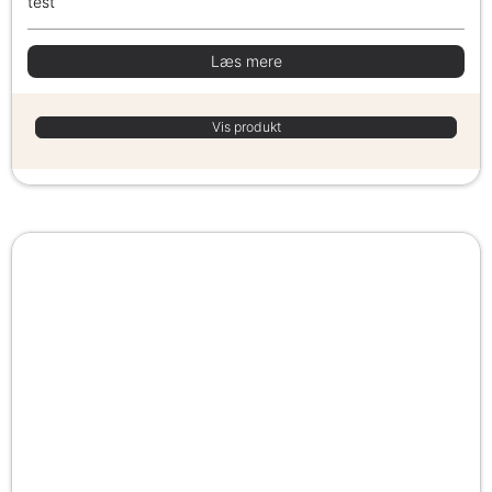
test
Læs mere
Vis produkt