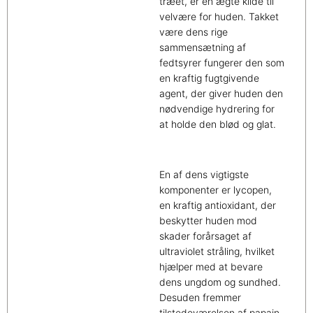
træet, er en ægte kilde til
velvære for huden. Takket
være dens rige
sammensætning af
fedtsyrer fungerer den som
en kraftig fugtgivende
agent, der giver huden den
nødvendige hydrering for
at holde den blød og glat.
En af dens vigtigste
komponenter er lycopen,
en kraftig antioxidant, der
beskytter huden mod
skader forårsaget af
ultraviolet stråling, hvilket
hjælper med at bevare
dens ungdom og sundhed.
Desuden fremmer
tilstedeværelsen af papain,