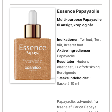
Essence Papayaolie
Multi-purpose Papayaolie
til ansigt, krop og hår
Indikationer
: Tør hud, Tørt
hår, Irriteret hud
Aktive ingredienser
:
Papayaolie
Resultater
: Hudens
elasticitet, Hudforfriskning,
Beroligende
1 æske indeholder:
1
flaske á 10 ml
Papayaolie, udvundet fra
frøene af Carica Papaya