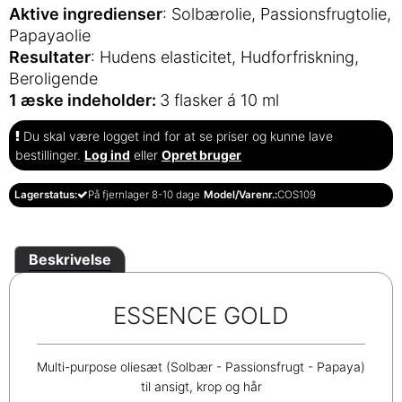
Aktive ingredienser
: Solbærolie, Passionsfrugtolie,
Papayaolie
Resultater
: Hudens elasticitet, Hudforfriskning,
Beroligende
1 æske indeholder:
3 flasker á 10 ml
Du skal være logget ind for at se priser og kunne lave
bestillinger.
Log ind
eller
Opret bruger
Lagerstatus:
På fjernlager 8-10 dage
Model/Varenr.:
COS109
Beskrivelse
ESSENCE GOLD
Multi-purpose oliesæt (Solbær - Passionsfrugt - Papaya)
til ansigt, krop og hår