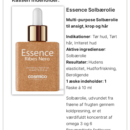
Essence Solbærolie
Multi-purpose Solbærolie
til ansigt, krop og hår
Indikationer
: Tør hud, Tørt
hår, Irriteret hud
Aktive ingredienser
:
Solbærolie
Resultater:
Hudens
elasticitet, Hudforfriskning,
Beroligende
1 æske indeholder: 1
flaske á 10 ml
Solbærolie, udvundet fra
frøene af frugten gennem
koldpresning, er et
værdifuldt koncentrat af
omega 3 og 6
flerumættede fedtsyrer