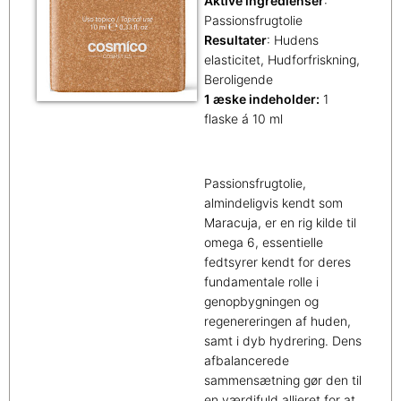
Aktive ingredienser
:
Passionsfrugtolie
Resultater
: Hudens
elasticitet, Hudforfriskning,
Beroligende
1 æske indeholder:
1
flaske á 10 ml
Passionsfrugtolie,
almindeligvis kendt som
Maracuja, er en rig kilde til
omega 6, essentielle
fedtsyrer kendt for deres
fundamentale rolle i
genopbygningen og
regenereringen af huden,
samt i dyb hydrering. Dens
afbalancerede
sammensætning gør den til
en værdifuld allieret for at