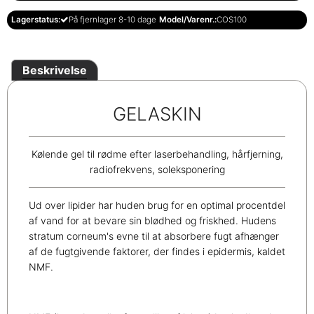
Lagerstatus:
På fjernlager 8-10 dage
Model/Varenr.:
COS100
Beskrivelse
GELASKIN
Kølende gel til rødme efter laserbehandling, hårfjerning,
radiofrekvens, soleksponering
Ud over lipider har huden brug for en optimal procentdel
af vand for at bevare sin blødhed og friskhed. Hudens
stratum corneum's evne til at absorbere fugt afhænger
af de fugtgivende faktorer, der findes i epidermis, kaldet
NMF.