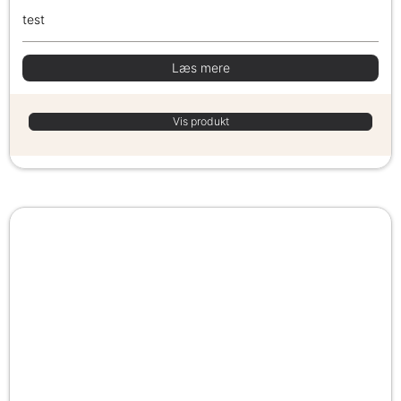
test
Læs mere
Vis produkt