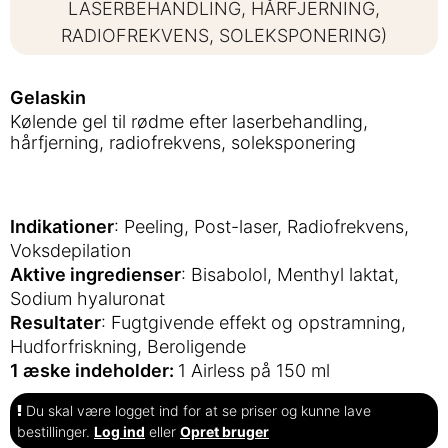
LASERBEHANDLING, HÅRFJERNING,
RADIOFREKVENS, SOLEKSPONERING)
Gelaskin
Kølende gel til rødme efter laserbehandling,
hårfjerning, radiofrekvens, soleksponering
Indikationer
: Peeling, Post-laser, Radiofrekvens,
Voksdepilation
Aktive ingredienser
: Bisabolol, Menthyl laktat,
Sodium hyaluronat
Resultater
: Fugtgivende effekt og opstramning,
Hudforfriskning, Beroligende
1 æske indeholder:
1 Airless på 150 ml
Du skal være logget ind for at se priser og kunne lave
bestillinger.
Log ind
eller
Opret bruger