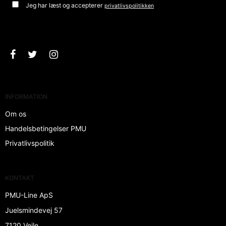
Jeg har læst og accepterer
privatlivspolitikken
Godkend
INFORMATION
Om os
Handelsbetingelser PMU
Privatlivspolitik
KONTAKT
PMU-Line ApS
Juelsmindevej 57
7120 Vejle