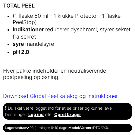
TOTAL PEEL
(1 flaske 50 ml - 1 krukke Protector -1 flaske
PeelStop)
Indikationer
reducerer dyschromi, styrer sekret
fra sekret
syre
mandelsyre
pH 2.0
Hver pakke indeholder en neutraliserende
postpeeling opløsning.
Download Global Peel katalog og instruktioner
Du skal være logget ind for at se priser og kunne lave
bestillinger.
Log ind
eller
Opret bruger
Lagerstatus:
På fjernlager 8-10 dage
Model/Varenr.:
DTG%%%